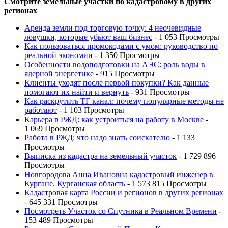
Смотрите земельные участки по кадастровому в других
регионах
Аренда земли под торговую точку: 4 неочевидные
ловушки, которые убьют ваш бизнес
- 1 053 Просмотры
Как пользоваться промокодами с умом: руководство по
реальной экономии
- 1 350 Просмотры
Особенности водоподготовки на АЭС: роль воды в
ядерной энергетике
- 915 Просмотры
Клиенты уходят после первой покупки? Как данные
помогают их найти и вернуть
- 931 Просмотры
Как раскрутить ТГ канал: почему популярные методы не
работают
- 1 103 Просмотры
Карьера в РЖД: как устроиться на работу в Москве
-
1 069 Просмотры
Работа в РЖД: что надо знать соискателю
- 1 133
Просмотры
Выписка из кадастра на земельный участок
- 1 729 896
Просмотры
Новгородова Анна Ивановна кадастровый инженер в
Кургане, Курганская область
- 1 573 815 Просмотры
Кадастровая карта России и регионов в других регионах
- 645 331 Просмотры
Посмотреть Участок со Спутника в Реальном Времени
-
153 489 Просмотры