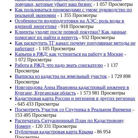
ловушки, которые убьют ваш бизнес
- 1 057 Просмотры
Как пользоваться промокодами с умом: руководство по
реальной экономии
- 1 355 Просмотры
Особенности водоподготовки на АЭС: роль воды в
ядерной энергетике
- 918 Просмотры
Клиенты уходят после первой покупки? Как данные
помогают их найти и вернуть
- 932 Просмотры
Как раскрутить ТГ канал: почему популярные методы не
работают
- 1 105 Просмотры
Карьера в РЖД: как устроиться на работу в Москве
-
1 072 Просмотры
Работа в РЖД: что надо знать соискателю
- 1 137
Просмотры
Выписка из кадастра на земельный участок
- 1 729 898
Просмотры
Новгородова Анна Ивановна кадастровый инженер в
Кургане, Курганская область
- 1 573 981 Просмотры
Кадастровая карта России и регионов в других регионах
- 645 433 Просмотры
Посмотреть Участок со Спутника в Реальном Времени
-
153 495 Просмотры
Распечатать Ситуационный План по Кадастровому
Номеру
- 120 331 Просмотры
Публичная кадастровая карта Крыма
- 86 954
Просмотры