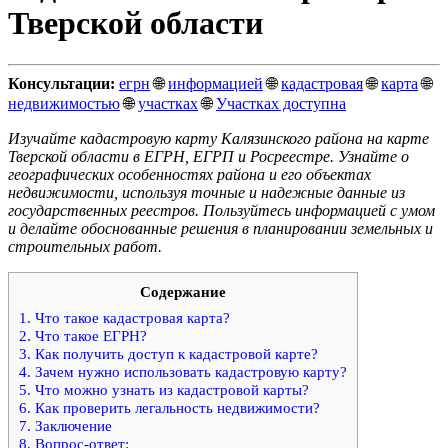
Тверской области
Консультации:
егрн
🌐
информацией
🌐
кадастровая
🌐
карта
🌐
недвижимостью
🌐
участках
🌐
Участках доступна
Изучайте кадастровую карту Калязинского района на карте
Тверской области в ЕГРН, ЕГРП и Росреестре. Узнайте о
географических особенностях района и его объектах
недвижимости, используя точные и надежные данные из
государственных реестров. Пользуйтесь информацией с умом
и делайте обоснованные решения в планировании земельных и
строительных работ.
Содержание
1.
Что такое кадастровая карта?
2.
Что такое ЕГРН?
3.
Как получить доступ к кадастровой карте?
4.
Зачем нужно использовать кадастровую карту?
5.
Что можно узнать из кадастровой карты?
6.
Как проверить легальность недвижимости?
7.
Заключение
8.
Вопрос-ответ: