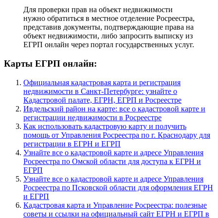
Для проверки прав на объект недвижимости
нужно обратиться в местное отделение Росреестра,
представив документы, подтверждающие права на
объект недвижимости, либо запросить выписку из
ЕГРП онлайн через портал государственных услуг.
Карты ЕГРП онлайн:
Официальная кадастровая карта и регистрация
недвижимости в Санкт-Петербурге: узнайте о
Кадастровой палате, ЕГРН, ЕГРП и Росреестре
Ивдельский район на карте: все о кадастровой карте и
регистрации недвижимости в Росреестре
Как использовать кадастровую карту и получить
помощь от Управления Росреестра по г. Краснодару для
регистрации в ЕГРН и ЕГРП
Узнайте все о кадастровой карте и адресе Управления
Росреестра по Омской области для доступа к ЕГРН и
ЕГРП
Узнайте все о кадастровой карте и адресе Управления
Росреестра по Псковской области для оформления ЕГРН
и ЕГРП
Кадастровая карта и Управление Росреестра: полезные
советы и ссылки на официальный сайт ЕГРН и ЕГРП в