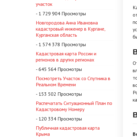
участок
К
- 1 729 904 Просмотры
о
п
Новгородова Анна Ивановна
кадастровый инженер в Кургане,
у
Курганская область
б
- 1 574 378 Просмотры
Кадастровая карта России и
регионов в других регионах
О
- 645 564 Просмотры
в
т
Посмотреть Участок со Спутника в
Реальном Времени
в
Р
- 153 502 Просмотры
к
Распечатать Ситуационный План по
Кадастровому Номеру
В
- 120 334 Просмотры
Публичная кадастровая карта
Крыма
В