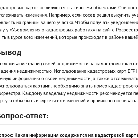
адастровые карты не являются статичными объектами. Они пост
тслеживать изменения. Например, если сосед решил выкупить уч
овлиять на границы вашего участка. Чтобы получать уведомлени
слугу «Уведомления о кадастровых работах» на сайте Росреестр
ыть в курсе всех изменений, которые происходят в районе ваше
Вывод
тслеживание границ своей недвижимости на кадастровых карта
ладения недвижимостью. Использование кадастровых карт ЕГРН
очную информацию о своей недвижимости, а также отслеживать 
оспользоваться картами, необходимо знать номер кадастрового 
осреестра. Каждому владельцу недвижимости рекомендуется п
арту, чтобы быть в курсе всех изменений и правильно оцениват
опрос-ответ:
опрос: Какая информация содержится на кадастровой карт