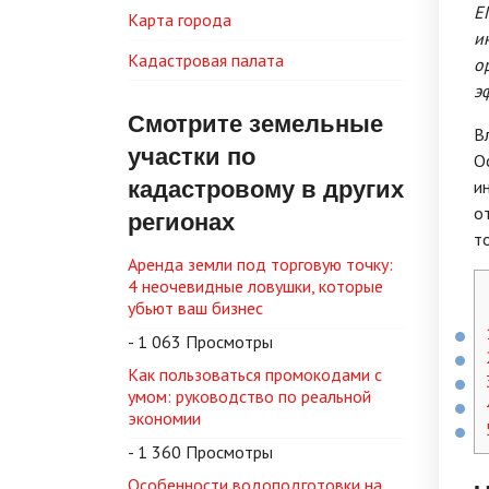
Е
Карта города
и
Кадастровая палата
о
э
Смотрите земельные
В
участки по
О
кадастровому в других
и
о
регионах
т
Аренда земли под торговую точку:
4 неочевидные ловушки, которые
убьют ваш бизнес
- 1 063 Просмотры
Как пользоваться промокодами с
умом: руководство по реальной
экономии
- 1 360 Просмотры
Особенности водоподготовки на