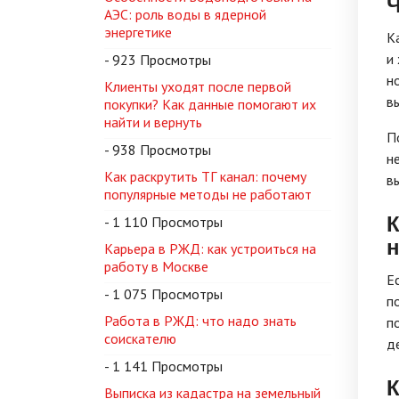
Ч
АЭС: роль воды в ядерной
энергетике
К
и
- 923 Просмотры
н
Клиенты уходят после первой
в
покупки? Как данные помогают их
найти и вернуть
П
- 938 Просмотры
н
Как раскрутить ТГ канал: почему
в
популярные методы не работают
К
- 1 110 Просмотры
Карьера в РЖД: как устроиться на
работу в Москве
Е
- 1 075 Просмотры
п
Работа в РЖД: что надо знать
п
соискателю
д
- 1 141 Просмотры
К
Выписка из кадастра на земельный