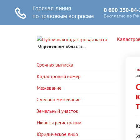
Кадастров
Определяем область...
Срочная выписка
Гл
Кадастровый номер
ин
Межевание
Сделано межевание
Земельный участок
Нюансы регистрации
К
Юридическое лицо
У