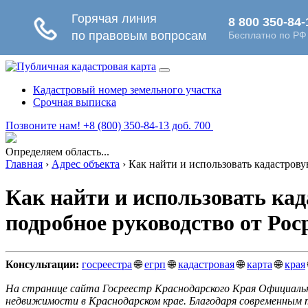
Кадастровый номер земельного участка
Срочная выписка
Позвоните нам! +8 (800) 350-84-13 доб. 700
Определяем область...
Главная
›
Адрес объекта
›
Как найти и использовать кадастрову
Как найти и использовать кад
подробное руководство от Рос
Консультации:
госреестра
🌐
егрп
🌐
кадастровая
🌐
карта
🌐
края
На странице сайта Госреестр Краснодарского Края Официаль
недвижимости в Краснодарском крае. Благодаря современным