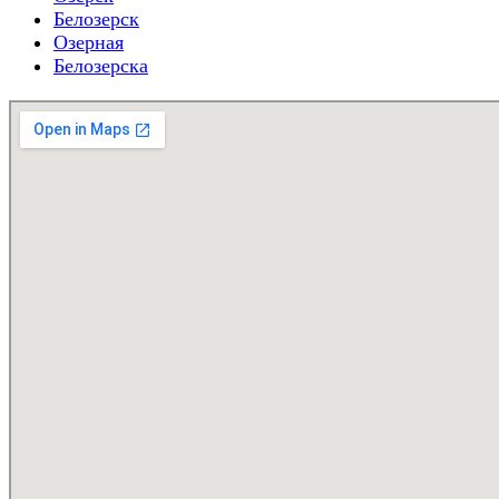
Белозерск
Озерная
Белозерска