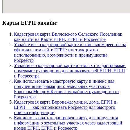
Карты ЕГРП онлайн:
Кадастровая карта Виллозского Сельского Поселения:
как найти на Карте ЕГРН, ЕГРП и Росреестре
Узнайте все о кадастровой карте и земельном реестре на
официальном сайте ЕГРН: инструкция по
использованию, возможности и преимущества
Росреестр
Узнай все о кадастровой карте и землях с кадастровыми
номерами: руководство для пользователей ЕГРН, ЕГРП
и Росреестра
Как использовать кадастровую карту и индекс для
получения информации о земельных участках в
Большом Мокром Кстовском районе: руководство от
Росреестра
Кадастровая карта Воронежа: улицы, дома, ЕГРН и
ЕГРП — как использовать Росреестр для быстрого
поиска информации
Как использовать кадастровую карту для получения
информации о земельных участках через кадастровый
номер ЕГРН, ЕГРП и Росреестр