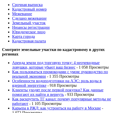
Срочная выписка
Кадастровый номер
Межевание
Сделано межевание
Земельный участок
Нюансы регистрации
Юридическое лицо
Карта города
Кадастровая палата
Смотрите земельные участки по кадастровому в других
регионах
Аренда земли под торговую точку: 4 неочевидные
ловушки, которые убьют ваш бизнес
- 1 058 Просмотры
Как пользоваться промокодами с умом: руководство по
реальной экономии
- 1 355 Просмотры
Особенности водоподготовки на АЭС: роль воды в
ядерной энергетике
- 918 Просмотры
Клиенты уходят после первой покупки? Как данные
помогают их найти и вернуть
- 933 Просмотры
Как раскрутить ТГ канал: почему популярные методы не
работают
- 1 105 Просмотры
Карьера в РЖД: как устроиться на работу в Москве
-
1 072 Просмотры