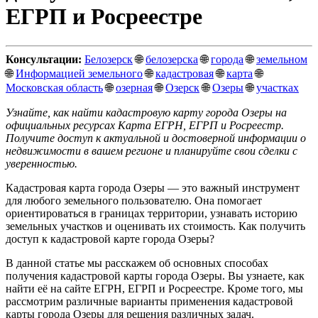
ЕГРП и Росреестре
Консультации:
Белозерск
🌐
белозерска
🌐
города
🌐
земельном
🌐
Информацией земельного
🌐
кадастровая
🌐
карта
🌐
Московская область
🌐
озерная
🌐
Озерск
🌐
Озеры
🌐
участках
Узнайте, как найти кадастровую карту города Озеры на
официальных ресурсах Карта ЕГРН, ЕГРП и Росреестр.
Получите доступ к актуальной и достоверной информации о
недвижимости в вашем регионе и планируйте свои сделки с
уверенностью.
Кадастровая карта города Озеры — это важный инструмент
для любого земельного пользователю. Она помогает
ориентироваться в границах территории, узнавать историю
земельных участков и оценивать их стоимость. Как получить
доступ к кадастровой карте города Озеры?
В данной статье мы расскажем об основных способах
получения кадастровой карты города Озеры. Вы узнаете, как
найти её на сайте ЕГРН, ЕГРП и Росреестре. Кроме того, мы
рассмотрим различные варианты применения кадастровой
карты города Озеры для решения различных задач.