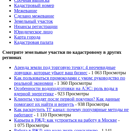
Срочная выписка
Кадастровый номер
Межевание
Сделано межевание
Земельный участок
Нюансы регистрации
Юридическое лицо
Карта города
Кадастровая палата
Смотрите земельные участки по кадастровому в других
регионах
Аренда земли под торговую точку: 4 неочевидные
ловушки, которые убьют ваш бизнес
- 1 063 Просмотры
Как пользоваться промокодами с умом: руководство по
реальной экономии
- 1 360 Просмотры
Особенности водоподготовки на АЭС: роль воды в
ядерной энергетике
- 923 Просмотры
Клиенты уходят после первой покупки? Как данные
помогают их найти и вернуть
- 938 Просмотры
Как раскрутить ТГ канал: почему популярные методы не
работают
- 1 110 Просмотры
Карьера в РЖД: как устроиться на работу в Москве
-
1 075 Просмотры
Работа в РЖД: что надо знать соискателю
- 1 141