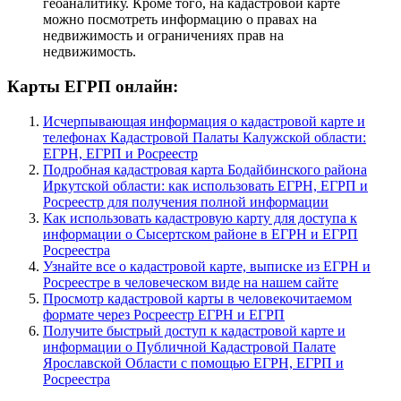
геоаналитику. Кроме того, на кадастровой карте
можно посмотреть информацию о правах на
недвижимость и ограничениях прав на
недвижимость.
Карты ЕГРП онлайн:
Исчерпывающая информация о кадастровой карте и
телефонах Кадастровой Палаты Калужской области:
ЕГРН, ЕГРП и Росреестр
Подробная кадастровая карта Бодайбинского района
Иркутской области: как использовать ЕГРН, ЕГРП и
Росреестр для получения полной информации
Как использовать кадастровую карту для доступа к
информации о Сысертском районе в ЕГРН и ЕГРП
Росреестра
Узнайте все о кадастровой карте, выписке из ЕГРН и
Росреестре в человеческом виде на нашем сайте
Просмотр кадастровой карты в человекочитаемом
формате через Росреестр ЕГРН и ЕГРП
Получите быстрый доступ к кадастровой карте и
информации о Публичной Кадастровой Палате
Ярославской Области с помощью ЕГРН, ЕГРП и
Росреестра