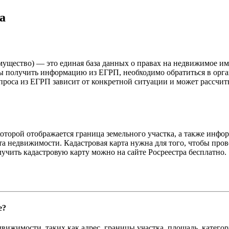
а
ущество) — это единая база данных о правах на недвижимое им
бы получить информацию из ЕГРП, необходимо обратиться в орга
запроса из ЕГРП зависит от конкретной ситуации и может рассчи
которой отображается граница земельного участка, а также инфо
та недвижимости. Кадастровая карта нужна для того, чтобы пров
чить кадастровую карту можно на сайте Росреестра бесплатно.
е?
ижимости, таких как адрес, границы участка, площадь, категор