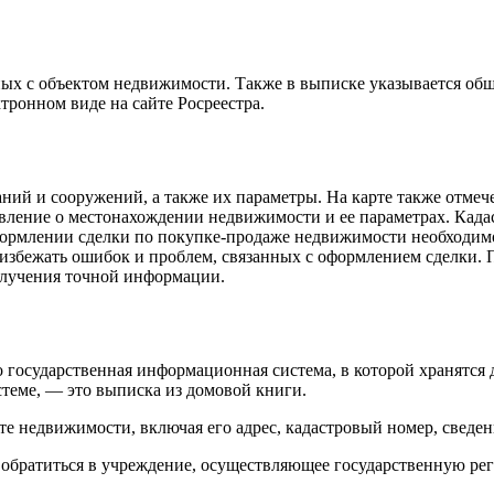
х с объектом недвижимости. Также в выписке указывается обща
тронном виде на сайте Росреестра.
аний и сооружений, а также их параметры. На карте также отме
ление о местонахождении недвижимости и ее параметрах. Кадаст
рмлении сделки по покупке-продаже недвижимости необходимо
избежать ошибок и проблем, связанных с оформлением сделки. 
получения точной информации.
осударственная информационная система, в которой хранятся 
теме, — это выписка из домовой книги.
 недвижимости, включая его адрес, кадастровый номер, сведени
обратиться в учреждение, осуществляющее государственную ре