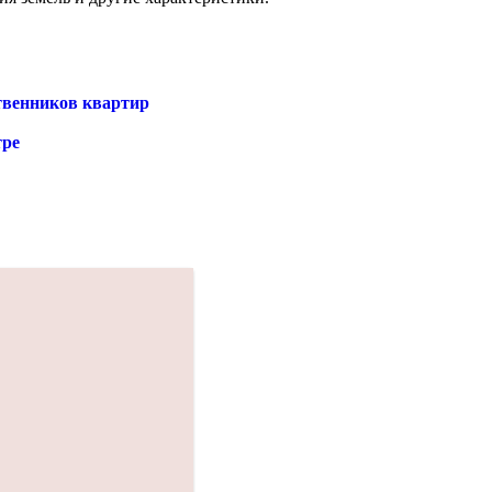
ственников квартир
тре