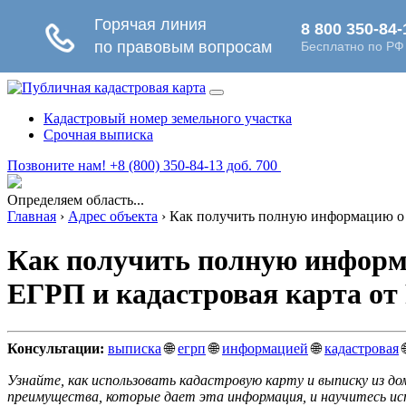
Кадастровый номер земельного участка
Срочная выписка
Позвоните нам! +8 (800) 350-84-13 доб. 700
Определяем область...
Главная
›
Адрес объекта
›
Как получить полную информацию о н
Как получить полную информ
ЕГРП и кадастровая карта от
Консультации:
выписка
🌐
егрп
🌐
информацией
🌐
кадастровая
Узнайте, как использовать кадастровую карту и выписку из д
преимущества, которые дает эта информация, и научитесь исп