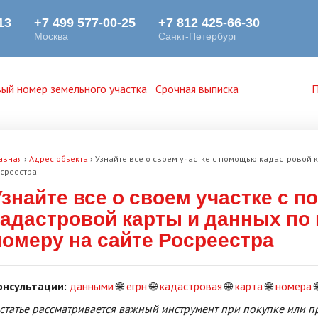
ый номер земельного участка
Срочная выписка
П
авная
›
Адрес объекта
›
Узнайте все о своем участке с помощью кадастровой 
среестра
Узнайте все о своем участке с 
кадастровой карты и данных по
номеру на сайте Росреестра
онсультации:
данными
🌐
егрн
🌐
кадастровая
🌐
карта
🌐
номера

 статье рассматривается важный инструмент при покупке или п