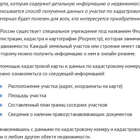
арта, которая содержит детальную информацию о недвижимости
писывается способ получения данных о участке по кадастровому
атериал будет полезен для всех, кто интересуется приобретен
 России существует специальное учреждение под названием Фе
егистрации, кадастра и картографии (Росреестр), которая заним
едвижимости. Каждый земельный участок или строение имеет св
оторому можно получить информацию о нем в онлайн-режиме.
 помощью кадастровой карты и данных по кадастровому номеру,
ожно ознакомиться со следующей информацией:
Расположение участка (адрес, координаты на карте)
Площадь участка
Составленный план границ соседних участков
Сведения о наличии правоустанавливающих документов
знакомившись с данными по кадастровому номеру и кадастровой
ли о любом другом обекте недвижимости.