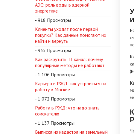
АЭС: роль воды в ядерной
У
энергетике
и
- 918 Просмотры
Клиенты уходят после первой
Е
покупки? Как данные помогают их
с
найти и вернуть
п
- 935 Просмотры
К
Как раскрутить ТГ канал: почему
к
популярные методы не работают
(
- 1 106 Просмотры
К
Карьера в РЖД: как устроиться на
работу в Москве
м
м
- 1 072 Просмотры
Работа в РЖД: что надо знать
К
соискателю
Р
- 1 137 Просмотры
Ч
Выписка из кадастра на земельный