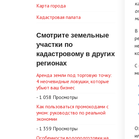
к
Карта города
о
Кадастровая палата
м
В
Смотрите земельные
р
участки по
н
кадастровому в других
к
регионах
С
м
Аренда земли под торговую точку:
4 неочевидные ловушки, которые
убьют ваш бизнес
- 1 058 Просмотры
Как пользоваться промокодами с
умом: руководство по реальной
экономии
О
- 1 359 Просмотры
и
Особенности водоподготовки на