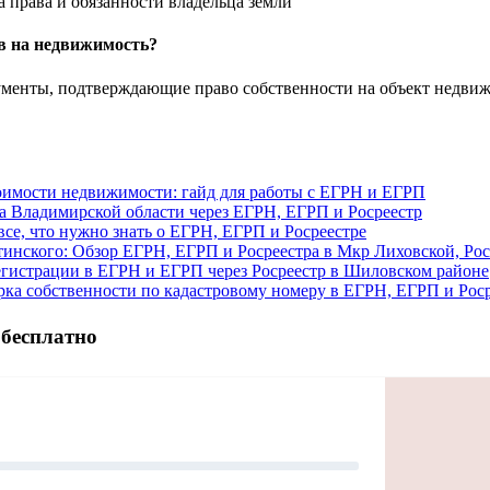
а права и обязанности владельца земли
в на недвижимость?
менты, подтверждающие право собственности на объект недвиж
стоимости недвижимости: гайд для работы с ЕГРН и ЕГРП
на Владимирской области через ЕГРН, ЕГРП и Росреестр
се, что нужно знать о ЕГРН, ЕГРП и Росреестре
тинского: Обзор ЕГРН, ЕГРП и Росреестра в Мкр Лиховской, Рос
 регистрации в ЕГРН и ЕГРП через Росреестр в Шиловском районе
рка собственности по кадастровому номеру в ЕГРН, ЕГРП и Рос
 бесплатно