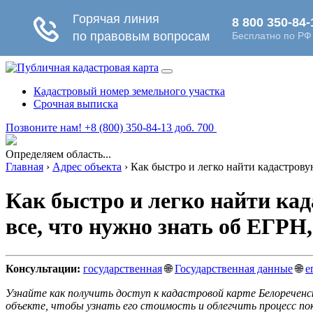
Кадастровый номер земельного участка
Срочная выписка
Позвоните нам! +8 (800) 350-84-13 доб. 700
Определяем область...
Главная
›
Адрес объекта
›
Как быстро и легко найти кадастрову
Как быстро и легко найти кад
все, что нужно знать об ЕГРН
Консультации:
государственная
🌐
Государственная данные
🌐
е
Узнайте как получить доступ к кадастровой карте Белоречен
объекте, чтобы узнать его стоимость и облегчить процесс по