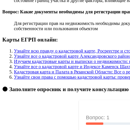
состояние границ участка и другие факторы, влияющие н
Вопрос: Какие документы необходимы для регистрации пра
Для регистрации прав на недвижимость необходимы доку
собственности или пользования объектом
Карты ЕГРП онлайн:
Узнайте всю правду о кадастровой карте, Росреестре и 
Узнайте все о кадастровой карте Александровского райо
Изучаем кадастровые карты и выписки о недвижимости: в
Узнайте все о кадастровой карте и Индексе Каменск Шах
Кадастровая карта и Палата в Рязанской Области: Все о
Узнайте свои права с помощью кадастровой карты: прове
🟠 Заполните опросник и получите консультацию