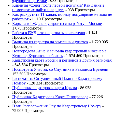
ядерной энергетике
- 923 Просмотры
Клиенты уходят после первой покупки? Как данные
помогают их найти и вернуть
- 938 Просмотры
Как раскрутить ТГ канал: почему популярные методы не
работают
- 1 110 Просмотры
Карьера в РЖД: как устроиться на работу в Москве
-
1 075 Просмотры
Работа в РЖД: что надо знать соискателю
- 1 141
Просмотры
Выписка из кадастра на земельный участок
- 1 729 905
Просмотры
Новгородова Анна Ивановна кадастровый инженер в
Кургане, Курганская область
- 1 574 460 Просмотры
Кадастровая карта России и регионов в других регионах
- 645 584 Просмотры
Посмотреть Участок со Спутника в Реальном Времени
-
153 503 Просмотры
Распечатать Ситуационный План по Кадастровому
Номеру
- 120 334 Просмотры
Публичная кадастровая карта Крыма
- 86 958
Просмотры
Публичная Кадастровая Карта Газопровода
- 77 226
Просмотры
План Расположения Эпу по Кадастровому Номеру
-
75 907 Просмотры