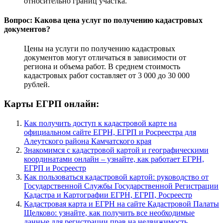
относительно границ участка.
Вопрос: Какова цена услуг по получению кадастровых
документов?
Цены на услуги по получению кадастровых
документов могут отличаться в зависимости от
региона и объема работ. В среднем стоимость
кадастровых работ составляет от 3 000 до 30 000
рублей.
Карты ЕГРП онлайн:
Как получить доступ к кадастровой карте на
официальном сайте ЕГРН, ЕГРП и Росреестра для
Алеутского района Камчатского края
Знакомимся с кадастровой картой и географическими
координатами онлайн – узнайте, как работает ЕГРН,
ЕГРП и Росреестр
Как пользоваться кадастровой картой: руководство от
Государственной Службы Государственной Регистрации
Кадастра и Картографии ЕГРН, ЕГРП, Росреестр
Кадастровая карта и ЕГРН на сайте Кадастровой Палаты
Щелково: узнайте, как получить все необходимые
данные для регистрации прав на недвижимость