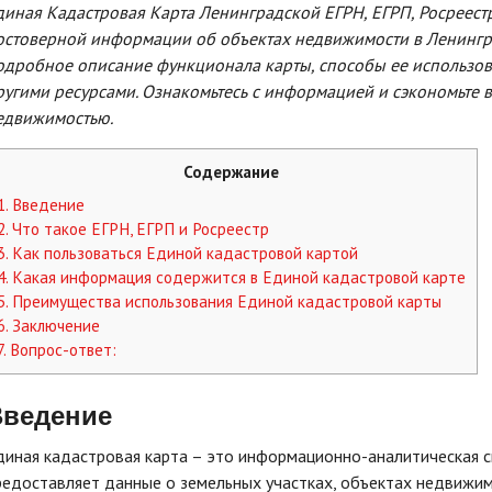
диная Кадастровая Карта Ленинградской ЕГРН, ЕГРП, Росреест
остоверной информации об объектах недвижимости в Ленинград
одробное описание функционала карты, способы ее использов
ругими ресурсами. Ознакомьтесь с информацией и сэкономьте 
едвижимостью.
Содержание
1.
Введение
2.
Что такое ЕГРН, ЕГРП и Росреестр
3.
Как пользоваться Единой кадастровой картой
4.
Какая информация содержится в Единой кадастровой карте
5.
Преимущества использования Единой кадастровой карты
6.
Заключение
7.
Вопрос-ответ:
Введение
диная кадастровая карта – это информационно-аналитическая с
редоставляет данные о земельных участках, объектах недвижим