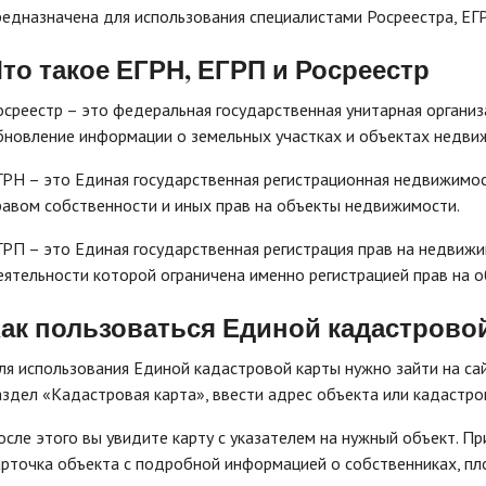
редназначена для использования специалистами Росреестра, ЕГ
то такое ЕГРН, ЕГРП и Росреестр
осреестр – это федеральная государственная унитарная организа
бновление информации о земельных участках и объектах недвиж
ГРН – это Единая государственная регистрационная недвижимост
равом собственности и иных прав на объекты недвижимости.
ГРП – это Единая государственная регистрация прав на недвижи
еятельности которой ограничена именно регистрацией прав на 
ак пользоваться Единой кадастрово
ля использования Единой кадастровой карты нужно зайти на сайт 
аздел «Кадастровая карта», ввести адрес объекта или кадастро
осле этого вы увидите карту с указателем на нужный объект. Пр
арточка объекта с подробной информацией о собственниках, пл