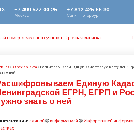
ый номер земельного участка
Срочная выписка
П
авная
›
Адрес объекта
›
Расшифровываем Единую Кадастровую Карту Ленинградс
ать о ней
Расшифровываем Единую Кадас
Ленинградской ЕГРН, ЕГРП и Рос
нужно знать о ней
онсультации:
единой
🌐
информацией
🌐
Информацией информа
частках