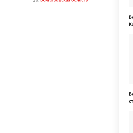
В
К
В
с