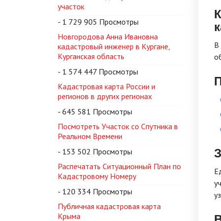
участок
К
- 1 729 905 Просмотры
к
Новгородова Анна Ивановна
В
кадастровый инженер в Кургане,
Курганская область
о
- 1 574 447 Просмотры
П
Кадастровая карта России и
регионов в других регионах
- 645 581 Просмотры
Посмотреть Участок со Спутника в
Реальном Времени
- 153 502 Просмотры
Распечатать Ситуационный План по
Е
Кадастровому Номеру
у
- 120 334 Просмотры
у
Публичная кадастровая карта
В
Крыма