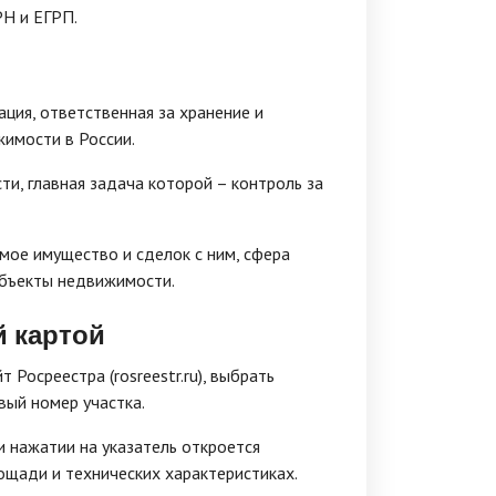
РН и ЕГРП.
ция, ответственная за хранение и
имости в России.
и, главная задача которой – контроль за
мое имущество и сделок с ним, сфера
объекты недвижимости.
й картой
Росреестра (rosreestr.ru), выбрать
вый номер участка.
и нажатии на указатель откроется
ощади и технических характеристиках.