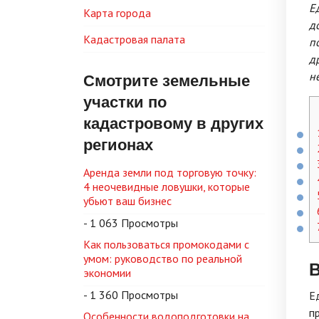
Е
Карта города
д
Кадастровая палата
п
д
Смотрите земельные
н
участки по
кадастровому в других
регионах
Аренда земли под торговую точку:
4 неочевидные ловушки, которые
убьют ваш бизнес
- 1 063 Просмотры
Как пользоваться промокодами с
умом: руководство по реальной
экономии
- 1 360 Просмотры
Е
п
Особенности водоподготовки на