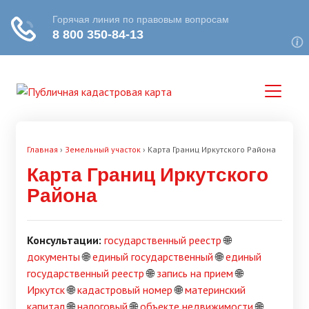
Главная
›
Земельный участок
›
Карта Границ Иркутского Района
Карта Границ Иркутского
Района
Консультации:
государственный реестр
🌐
документы
🌐
единый государственный
🌐
единый
государственный реестр
🌐
запись на прием
🌐
Иркутск
🌐
кадастровый номер
🌐
материнский
капитал
🌐
налоговый
🌐
объекте недвижимости
🌐