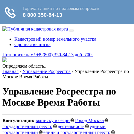
Кадастровый номер земельного участка
Срочная выписка
Позвоните нам! +8 (800) 350-84-13 доб. 700
Определяем область...
Главная
›
Управление Росреестра
›
Управление Росреестра по
Москве Время Работы
Управление Росреестра по
Москве Время Работы
Консультации:
выписку из егрн
🌐
Город Москва
🌐
государственный реестр
🌐
деятельность
🌐
единый
государственный
🌐
единый государственный реестр
🌐