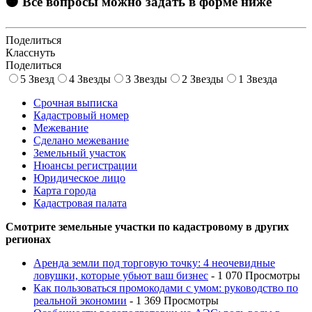
🟠 Все вопросы можно задать в форме ниже
Поделиться
Класснуть
Поделиться
5 Звезд
4 Звезды
3 Звезды
2 Звезды
1 Звезда
Срочная выписка
Кадастровый номер
Межевание
Сделано межевание
Земельный участок
Нюансы регистрации
Юридическое лицо
Карта города
Кадастровая палата
Смотрите земельные участки по кадастровому в других
регионах
Аренда земли под торговую точку: 4 неочевидные
ловушки, которые убьют ваш бизнес
- 1 070 Просмотры
Как пользоваться промокодами с умом: руководство по
реальной экономии
- 1 369 Просмотры