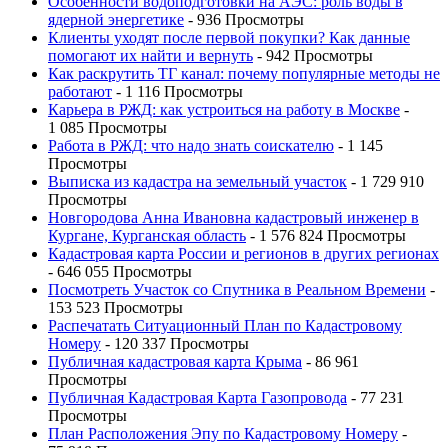
Особенности водоподготовки на АЭС: роль воды в
ядерной энергетике
- 936 Просмотры
Клиенты уходят после первой покупки? Как данные
помогают их найти и вернуть
- 942 Просмотры
Как раскрутить ТГ канал: почему популярные методы не
работают
- 1 116 Просмотры
Карьера в РЖД: как устроиться на работу в Москве
-
1 085 Просмотры
Работа в РЖД: что надо знать соискателю
- 1 145
Просмотры
Выписка из кадастра на земельный участок
- 1 729 910
Просмотры
Новгородова Анна Ивановна кадастровый инженер в
Кургане, Курганская область
- 1 576 824 Просмотры
Кадастровая карта России и регионов в других регионах
- 646 055 Просмотры
Посмотреть Участок со Спутника в Реальном Времени
-
153 523 Просмотры
Распечатать Ситуационный План по Кадастровому
Номеру
- 120 337 Просмотры
Публичная кадастровая карта Крыма
- 86 961
Просмотры
Публичная Кадастровая Карта Газопровода
- 77 231
Просмотры
План Расположения Эпу по Кадастровому Номеру
-