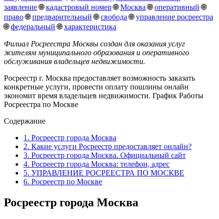
заявление
🌐
кадастровый номер
🌐
Москва
🌐
оперативный
🌐
право
🌐
предварительный
🌐
свобода
🌐
управление росреестра
🌐
федеральный
🌐
характеристика
Филиал Росреестра Москвы создан для оказания услуг
жителям муниципального образования и оперативного
обслуживания владельцев недвижимости.
Росреестр г. Москва предоставляет возможность заказать
конкретные услуги, провести оплату пошлины онлайн
экономит время владельцев недвижимости. График Работы
Росреестра по Москве
Содержание
1.
Росреестр города Москва
2.
Какие услуги Росреестр предоставляет онлайн?
3.
Росреестр города Москва. Официальный сайт
4.
Росреестр города Москва: телефон, адрес
5.
УПРАВЛЕНИЕ РОСРЕЕСТРА ПО МОСКВЕ
6.
Росреестр по Москве
Росреестр города Москва