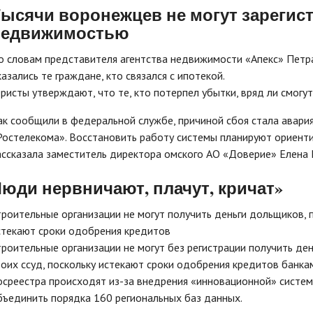
ысячи воронежцев не могут зарегист
недвижимостью
о словам представителя агентства недвижимости «Апекс» Петра
казались те граждане, кто связался с ипотекой.
ристы утверждают, что те, кто потерпел убытки, вряд ли смогу
ак сообщили в федеральной службе, причиной сбоя стала авари
Ростелекома». Восстановить работу системы планируют ориентир
ассказала заместитель директора омского АО «Доверие» Елена 
юди нервничают, плачут, кричат»
троительные организации не могут получить деньги дольщиков, 
стекают сроки одобрения кредитов
троительные организации не могут без регистрации получить де
воих ссуд, поскольку истекают сроки одобрения кредитов банка
осреестра происходят из-за внедрения «инновационной» систе
бъединить порядка 160 региональных баз данных.