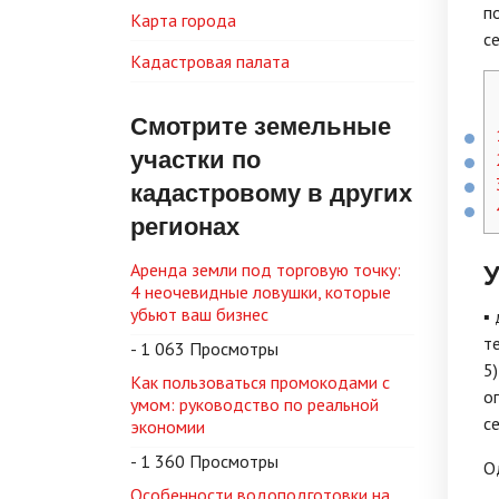
п
Карта города
с
Кадастровая палата
Смотрите земельные
участки по
кадастровому в других
регионах
У
Аренда земли под торговую точку:
4 неочевидные ловушки, которые
убьют ваш бизнес
▪
т
- 1 063 Просмотры
5
Как пользоваться промокодами с
о
умом: руководство по реальной
с
экономии
- 1 360 Просмотры
О
Особенности водоподготовки на