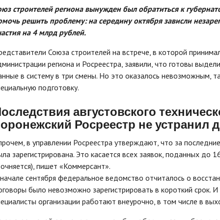
оюз строителей региона вынужден был обратиться к губернато
омочь решить проблему: на середину октября зависли незар
частия на 4 млрд рублей.
редставители Союза строителей на встрече, в которой принима
дминистрации региона и Росреестра, заявили, что готовы выдел
анные в систему в три смены. Но это оказалось невозможным, т
пециальную подготовку.
оследствия августовского техническ
оронежский Росреестр не устранил д
прочем, в управлении Росреестра утверждают, что за последни
ыла зарегистрирована. Это касается всех заявок, поданных до 1
точняется), пишет «Коммерсант».
 начале сентября федеральное ведомство отчиталось о восстан
оговоры было невозможно зарегистрировать в короткий срок. И 
пециалисты организации работают внеурочно, в том числе в вых