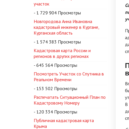
участок
С
п
- 1 729 904 Просмотры
у
Новгородова Анна Ивановна
кадастровый инженер в Кургане,
П
Курганская область
а
- 1 574 383 Просмотры
д
Кадастровая карта России и
с
регионов в других регионах
П
- 645 564 Просмотры
в
Посмотреть Участок со Спутника в
Реальном Времени
В
- 153 502 Просмотры
б
Распечатать Ситуационный План по
у
Кадастровому Номеру
В
д
- 120 334 Просмотры
с
Публичная кадастровая карта
Крыма