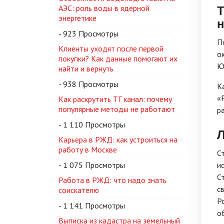
Т
АЭС: роль воды в ядерной
энергетике
- 923 Просмотры
П
Клиенты уходят после первой
о
покупки? Как данные помогают их
Ю
найти и вернуть
- 938 Просмотры
К
«
Как раскрутить ТГ канал: почему
популярные методы не работают
р
- 1 110 Просмотры
Л
Карьера в РЖД: как устроиться на
работу в Москве
С
- 1 075 Просмотры
и
С
Работа в РЖД: что надо знать
с
соискателю
Р
- 1 141 Просмотры
о
Выписка из кадастра на земельный