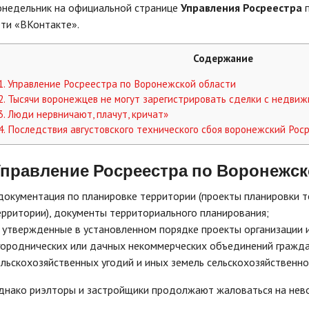
онедельник на официальной странице
Управления Росреестра
п
ети «ВКонтакте».
Содержание
1.
Управление Росреестра по Воронежской области
2.
Тысячи воронежцев не могут зарегистрировать сделки с недви
3.
Люди нервничают, плачут, кричат»
4.
Последствия августовского технического сбоя воронежский Роср
правление Росреестра по Воронежск
 документация по планировке территории (проекты планировки 
ерритории), документы территориального планирования;
) утвержденные в установленном порядке проекты организации 
городнических или дачных некоммерческих объединений гражда
ельскохозяйственных угодий и иных земель сельскохозяйственно
днако риэлторы и застройщики продолжают жаловаться на нево