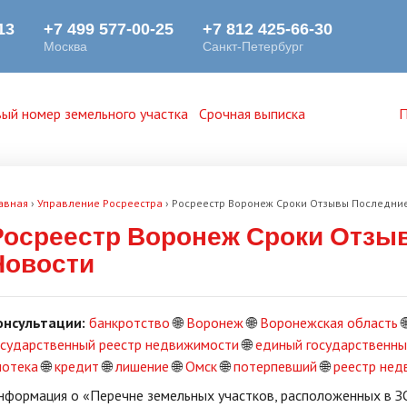
ый номер земельного участка
Срочная выписка
П
авная
›
Управление Росреестра
›
Росреестр Воронеж Сроки Отзывы Последни
Росреестр Воронеж Сроки Отзы
Новости
онсультации:
банкротство
🌐
Воронеж
🌐
Воронежская область

осударственный реестр недвижимости
🌐
единый государственн
потека
🌐
кредит
🌐
лишение
🌐
Омск
🌐
потерпевший
🌐
реестр не
нформация о «Перечне земельных участков, расположенных в 