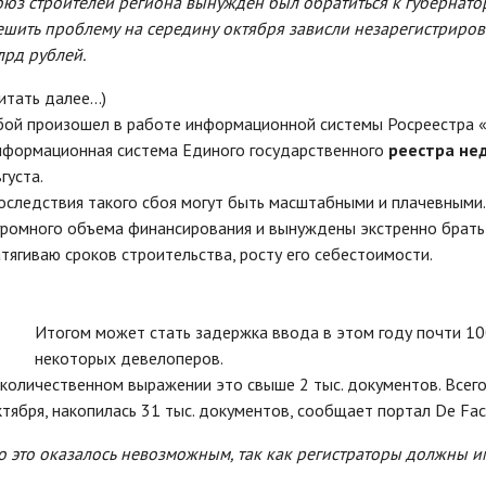
оюз строителей региона вынужден был обратиться к губернатор
ешить проблему на середину октября зависли незарегистриро
лрд рублей.
итать далее...)
бой произошел в работе информационной системы Росреестра 
нформационная система Единого государственного
реестра не
густа.
оследствия такого сбоя могут быть масштабными и плачевными.
громного объема финансирования и вынуждены экстренно брать 
атягиваю сроков строительства, росту его себестоимости.
Итогом может стать задержка ввода в этом году почти 100
некоторых девелоперов.
 количественном выражении это свыше 2 тыс. документов. Всего
ктября, накопилась 31 тыс. документов, сообщает портал De Fac
о это оказалось невозможным, так как регистраторы должны и