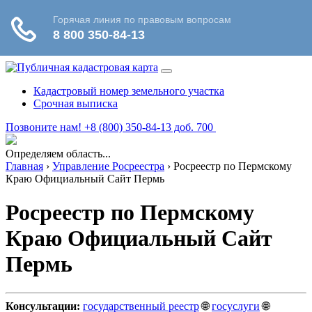
Кадастровый номер земельного участка
Срочная выписка
Позвоните нам! +8 (800) 350-84-13 доб. 700
Определяем область...
Главная
›
Управление Росреестра
›
Росреестр по Пермскому
Краю Официальный Сайт Пермь
Росреестр по Пермскому
Краю Официальный Сайт
Пермь
Консультации:
государственный реестр
🌐
госуслуги
🌐