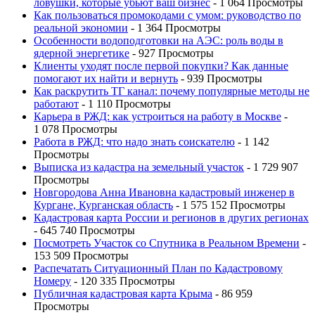
ловушки, которые убьют ваш бизнес
- 1 064 Просмотры
Как пользоваться промокодами с умом: руководство по
реальной экономии
- 1 364 Просмотры
Особенности водоподготовки на АЭС: роль воды в
ядерной энергетике
- 927 Просмотры
Клиенты уходят после первой покупки? Как данные
помогают их найти и вернуть
- 939 Просмотры
Как раскрутить ТГ канал: почему популярные методы не
работают
- 1 110 Просмотры
Карьера в РЖД: как устроиться на работу в Москве
-
1 078 Просмотры
Работа в РЖД: что надо знать соискателю
- 1 142
Просмотры
Выписка из кадастра на земельный участок
- 1 729 907
Просмотры
Новгородова Анна Ивановна кадастровый инженер в
Кургане, Курганская область
- 1 575 152 Просмотры
Кадастровая карта России и регионов в других регионах
- 645 740 Просмотры
Посмотреть Участок со Спутника в Реальном Времени
-
153 509 Просмотры
Распечатать Ситуационный План по Кадастровому
Номеру
- 120 335 Просмотры
Публичная кадастровая карта Крыма
- 86 959
Просмотры