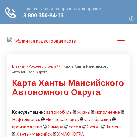
Главная
›
Pосреестр онлайн
›
Карта Ханты Мансийского
Автономного Округа
Карта Ханты Мансийского
Автономного Округа
Консультации:
автомобиль
🌐
жизнь
🌐
исполнение
🌐
Нефтеюганск
🌐
Нижневартовск
🌐
Октябрьский
🌐
производство
🌐
Самара
🌐
сосед
🌐
Сургут
🌐
Тюмень
🌐
Ханты-Мансийск
🌐
ХМАО ЮГРА