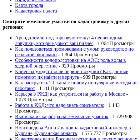
Карта города
Кадастровая палата
Смотрите земельные участки по кадастровому в других
регионах
Аренда земли под торговую точку: 4 неочевидные
ловушки, которые убьют ваш бизнес
- 1 064 Просмотры
Как пользоваться промокодами с умом: руководство по
реальной экономии
- 1 364 Просмотры
Особенности водоподготовки на АЭС: роль воды в
ядерной энергетике
- 929 Просмотры
Клиенты уходят после первой покупки? Как данные
помогают их найти и вернуть
- 939 Просмотры
Как раскрутить ТГ канал: почему популярные методы не
работают
- 1 111 Просмотры
Карьера в РЖД: как устроиться на работу в Москве
-
1 079 Просмотры
Работа в РЖД: что надо знать соискателю
- 1 143
Просмотры
Выписка из кадастра на земельный участок
- 1 729 908
Просмотры
Новгородова Анна Ивановна кадастровый инженер в
Кургане, Курганская область
- 1 575 777 Просмотры
Кадастровая карта России и регионов в других регионах