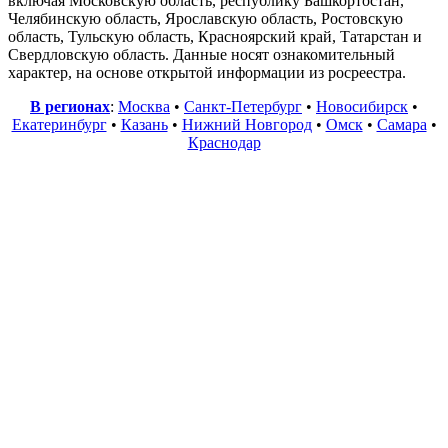
включая Московскую область, республику Башкортостан,
Челябинскую область, Ярославскую область, Ростовскую
область, Тульскую область, Красноярский край, Татарстан и
Свердловскую область. Данные носят ознакомительный
характер, на основе открытой информации из росреестра.
В регионах
:
Москва
•
Санкт-Петербург
•
Новосибирск
•
Екатеринбург
•
Казань
•
Нижний Новгород
•
Омск
•
Самара
•
Краснодар