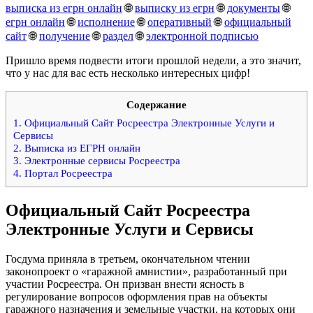
выписка из егрн онлайн
🌐
выписку из егрн
🌐
документы
🌐
егрн онлайн
🌐
исполнение
🌐
оперативный
🌐
официальный
сайт
🌐
получение
🌐
раздел
🌐
электронной подписью
Пришло время подвести итоги прошлой недели, а это значит,
что у нас для вас есть несколько интересных цифр!
Содержание
1.
Официальный Сайт Росреестра Электронные Услуги и
Сервисы
2.
Выписка из ЕГРН онлайн
3.
Электронные сервисы Росреестра
4.
Портал Росреестра
Официальный Сайт
Росреестра
Электронные Услуги и Сервисы
Госдума приняла в третьем, окончательном чтении
законопроект о «гаражной амнистии», разработанный при
участии Росреестра. Он призван внести ясность в
регулирование вопросов оформления прав на объекты
гаражного назначения и земельные участки, на которых они