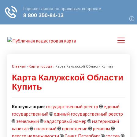
Главная
›
Карта города
›
Карта Калужской Области Купить
Карта Калужской Области
Купить
Консультации:
государственный реестр
🌐
единый
государственный
🌐
единый государственный реестр
🌐
земельный
🌐
кадастровый номер
🌐
материнский
капитал
🌐
налоговый
🌐
проведение
🌐
регионы
🌐
реестр недвижимости
🌐
Санкт Петербург
🌐
состав
🌐