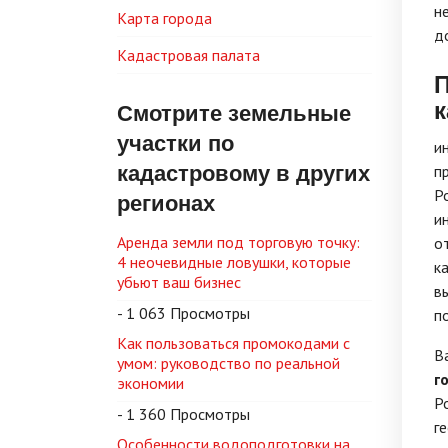
н
Карта города
д
Кадастровая палата
П
Смотрите земельные
участки по
и
кадастровому в других
п
Р
регионах
и
Аренда земли под торговую точку:
о
4 неочевидные ловушки, которые
к
убьют ваш бизнес
в
- 1 063 Просмотры
п
Как пользоваться промокодами с
В
умом: руководство по реальной
г
экономии
Р
- 1 360 Просмотры
г
Особенности водоподготовки на