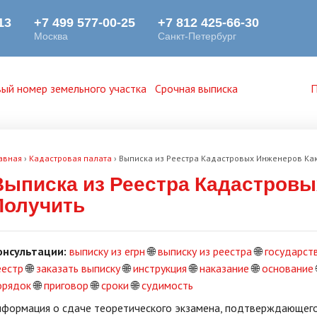
ый номер земельного участка
Срочная выписка
П
авная
›
Кадастровая палата
›
Выписка из Реестра Кадастровых Инженеров Как
Выписка из Реестра Кадастровы
Получить
онсультации:
выписку из егрн
🌐
выписку из реестра
🌐
государст
еестр
🌐
заказать выписку
🌐
инструкция
🌐
наказание
🌐
основание
орядок
🌐
приговор
🌐
сроки
🌐
судимость
нформация о сдаче теоретического экзамена, подтверждающего