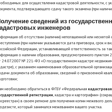
еобходимых для осуществления кадастровой деятельности, с ук
окумента, подтверждающего сдачу такого экзамена (при наличии
олучение сведений из
государственн
кадастровых инженеров
нформация об отсутствии (наличии) непогашенной или неснятой
реступления (при наличии указываются дата приговора, срок и в
оссийской Федерации, устанавливающей ответственность за так
нформация о наличии образования, предусмотренного пунктом 2
т 24.07.2007 № 221-ФЗ «О государственном кадастре недвижим
адастре), с указанием наименования образовательной организации
ыдачи документа об образовании, сведений о присвоенной квал
одготовки;
ам необходимо обратиться в ФГБУ «Федеральная
кадастровая
осударственной регистрации
, кадастра и картографии» (сок
осреестра») в своем регионе для получения копии межевого дел
еодезисте, который занимался межеванием вашего участка.