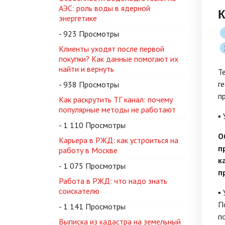
АЭС: роль воды в ядерной
К
энергетике
- 923 Просмотры
Клиенты уходят после первой
покупки? Как данные помогают их
найти и вернуть
Т
г
- 938 Просмотры
п
Как раскрутить ТГ канал: почему
популярные методы не работают
▪
- 1 110 Просмотры
О
Карьера в РЖД: как устроиться на
п
работу в Москве
к
- 1 075 Просмотры
п
Работа в РЖД: что надо знать
соискателю
▪
П
- 1 141 Просмотры
п
Выписка из кадастра на земельный