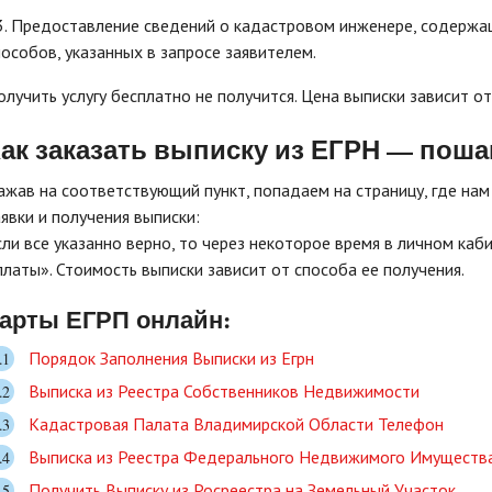
3. Предоставление сведений о кадастровом инженере, содержащ
пособов, указанных в запросе заявителем.
олучить услугу бесплатно не получится. Цена выписки зависит от 
Как
заказать выписку
из ЕГРН — поша
ажав на соответствующий пункт, попадаем на страницу, где на
аявки и получения выписки:
сли все указанно верно, то через некоторое время в личном ка
платы». Стоимость выписки зависит от способа ее получения.
арты ЕГРП онлайн:
Порядок Заполнения Выписки из Егрн
Выписка из Реестра Собственников Недвижимости
Кадастровая Палата Владимирской Области Телефон
Выписка из Реестра Федерального Недвижимого Имуществ
Получить Выписку из Росреестра на Земельный Участок