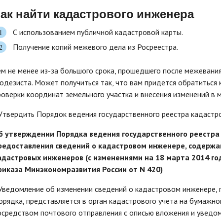
ак найти кадастрового инженера
С использованием публичной кадастровой карты.
Получение копий межевого дела из Росреестра.
ем не менее из-за большого срока, прошедшего после межевания
еодезиста. Может получиться так, что вам придется обратиться
роверки координат земельного участка и внесения изменений в 
 Утвердить Порядок ведения государственного реестра кадастр
б утверждении Порядка ведения государственного реестра
редоставления сведений о кадастровом инженере, содержа
адастровых инженеров (с изменениями на 18 марта 2014 год
риказа Минэкономразвития России от N 420)
 Уведомление об изменении сведений о кадастровом инженере,
орядка, представляется в орган кадастрового учета на бумажн
осредством почтового отправления с описью вложения и уведом