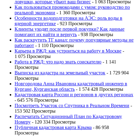
ловушки, которые убьют ваш бизнес
- 1 063 Просмотры
Как пользоваться промокодами с умом: руководство по
реальной экономии
- 1 360 Просмотры
Особенности водоподготовки на АЭС: роль воды в
ядерной энергетике
- 923 Просмотры
Клиенты уходят после первой покупки? Как данные
помогают их найти и вернуть
- 938 Просмотры
Как раскрутить ТГ канал: почему популярные методы не
работают
- 1 110 Просмотры
Карьера в РЖД: как устроиться на работу в Москве
-
1 075 Просмотры
Работа в РЖД: что надо знать соискателю
- 1 141
Просмотры
Выписка из кадастра на земельный участок
- 1 729 904
Просмотры
Новгородова Анна Ивановна кадастровый инженер в
Кургане, Курганская область
- 1 574 428 Просмотры
Кадастровая карта России и регионов в других регионах
- 645 576 Просмотры
Посмотреть Участок со Спутника в Реальном Времени
-
153 502 Просмотры
Распечатать Ситуационный План по Кадастровому
Номеру
- 120 334 Просмотры
Публичная кадастровая карта Крыма
- 86 958
Просмотры