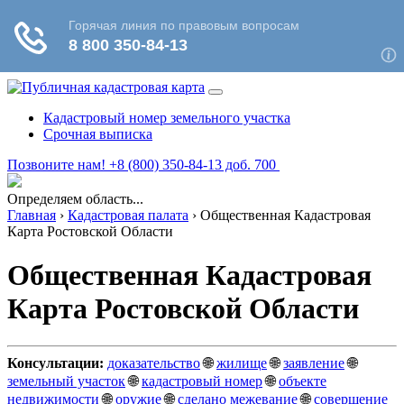
Кадастровый номер земельного участка
Срочная выписка
Позвоните нам! +8 (800) 350-84-13 доб. 700
Определяем область...
Главная
›
Кадастровая палата
›
Общественная Кадастровая
Карта Ростовской Области
Общественная Кадастровая
Карта Ростовской Области
Консультации:
доказательство
🌐
жилище
🌐
заявление
🌐
земельный участок
🌐
кадастровый номер
🌐
объекте
недвижимости
🌐
оружие
🌐
сделано межевание
🌐
совершение