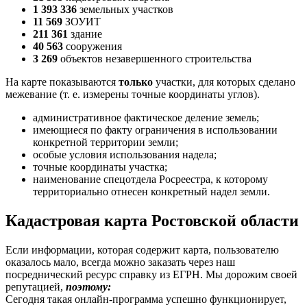
1 393 336
земельных участков
11 569
ЗОУИТ
211 361
здание
40 563
сооружения
3 269
объектов незавершенного строительства
На карте показываются
только
участки, для которых сделано
межевание (т. е. измерены точные координаты углов).
административное фактическое деление земель;
имеющиеся по факту ограничения в использовании
конкретной территории земли;
особые условия использования надела;
точные координаты участка;
наименование спецотдела Росреестра, к которому
территориально отнесен конкретный надел земли.
Кадастровая карта Ростовской области
Если информации, которая содержит карта, пользователю
оказалось мало, всегда можно заказать через наш
посреднический ресурс справку из ЕГРН. Мы дорожим своей
репутацией,
поэтому:
Сегодня такая онлайн-программа успешно функционирует,