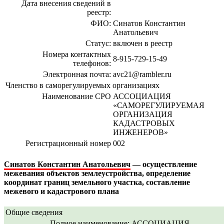
Дата внесения сведений в
реестр:
ФИО:
Синатов Константин
Анатольевич
Статус:
включен в реестр
Номера контактных
8-915-729-15-49
телефонов:
Электронная почта:
avc21@rambler.ru
Членство в саморегулируемых организациях
Наименование СРО
АССОЦИАЦИЯ
«САМОРЕГУЛИРУЕМАЯ
ОРГАНИЗАЦИЯ
КАДАСТРОВЫХ
ИНЖЕНЕРОВ»
Регистрационный номер
002
Синатов Константин Анатольевич
— осуществление
межевания объектов землеустройства, определение
координат границ земельного участка, составление
межевого и кадастрового плана
Общие сведения
Полное наименование:
АССОЦИАЦИЯ