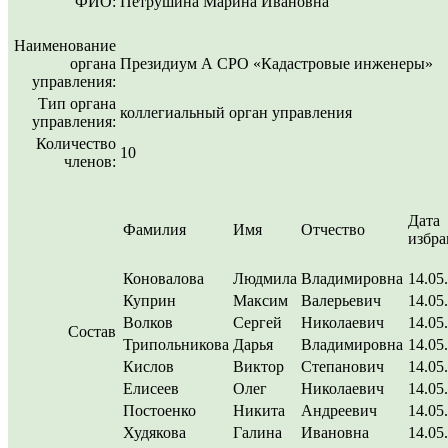
ФИО:
Петрушина Марина Ивановна
Наименование
органа
Президиум А СРО «Кадастровые инженеры»
управления:
Тип органа
коллегиальный орган управления
управления:
Количество
10
членов:
Дата
Фамилия
Имя
Отчество
избра
Коновалова
Людмила
Владимировна
14.05
Куприн
Максим
Валерьевич
14.05
Волков
Сергей
Николаевич
14.05
Состав
Трипольникова
Дарья
Владимировна
14.05
Кислов
Виктор
Степанович
14.05
Елисеев
Олег
Николаевич
14.05
Постоенко
Никита
Андреевич
14.05
Худякова
Галина
Ивановна
14.05