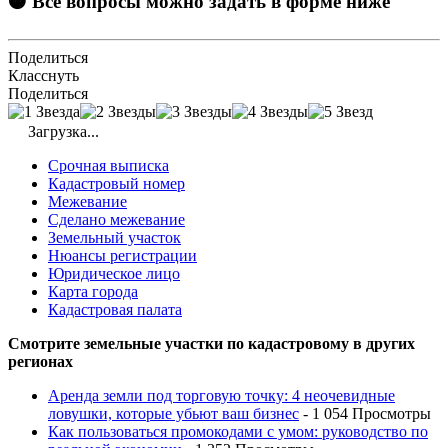
🟠 Все вопросы можно задать в форме ниже
Поделиться
Класснуть
Поделиться
Загрузка...
Срочная выписка
Кадастровый номер
Межевание
Сделано межевание
Земельный участок
Нюансы регистрации
Юридическое лицо
Карта города
Кадастровая палата
Смотрите земельные участки по кадастровому в других
регионах
Аренда земли под торговую точку: 4 неочевидные
ловушки, которые убьют ваш бизнес
- 1 054 Просмотры
Как пользоваться промокодами с умом: руководство по