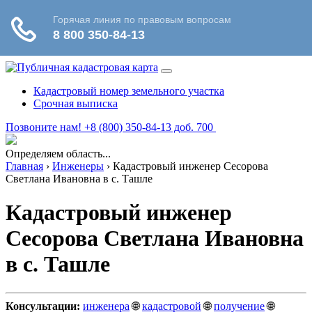
Кадастровый номер земельного участка
Срочная выписка
Позвоните нам! +8 (800) 350-84-13 доб. 700
Определяем область...
Главная
›
Инженеры
›
Кадастровый инженер Сесорова
Светлана Ивановна в c. Ташле
Кадастровый инженер
Сесорова Светлана Ивановна
в c. Ташле
Консультации:
инженера
🌐
кадастровой
🌐
получение
🌐