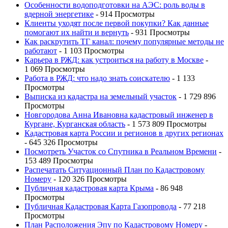
Особенности водоподготовки на АЭС: роль воды в
ядерной энергетике
- 914 Просмотры
Клиенты уходят после первой покупки? Как данные
помогают их найти и вернуть
- 931 Просмотры
Как раскрутить ТГ канал: почему популярные методы не
работают
- 1 103 Просмотры
Карьера в РЖД: как устроиться на работу в Москве
-
1 069 Просмотры
Работа в РЖД: что надо знать соискателю
- 1 133
Просмотры
Выписка из кадастра на земельный участок
- 1 729 896
Просмотры
Новгородова Анна Ивановна кадастровый инженер в
Кургане, Курганская область
- 1 573 809 Просмотры
Кадастровая карта России и регионов в других регионах
- 645 326 Просмотры
Посмотреть Участок со Спутника в Реальном Времени
-
153 489 Просмотры
Распечатать Ситуационный План по Кадастровому
Номеру
- 120 326 Просмотры
Публичная кадастровая карта Крыма
- 86 948
Просмотры
Публичная Кадастровая Карта Газопровода
- 77 218
Просмотры
План Расположения Эпу по Кадастровому Номеру
-