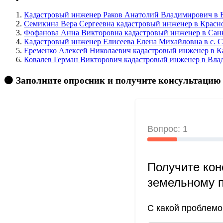
Кадастровый инженер Раков Анатолий Владимирович в 
Семикина Вера Сергеевна кадастровый инженер в Красно
Фофанова Анна Викторовна кадастровый инженер в Санк
Кадастровый инженер Елисеева Елена Михайловна в c. 
Еременко Алексей Николаевич кадастровый инженер в Ка
Ковалев Герман Викторович кадастровый инженер в Вла
🟠 Заполните опросник и получите консультацию