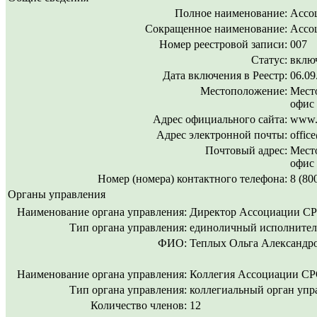
Полное наименование:
Ассо
Сокращенное наименование:
Ассо
Номер реестровой записи:
007
Статус:
включ
Дата включения в Реестр:
06.09
Местоположение:
Место
офис
Адрес официального сайта:
www.s
Адрес электронной почты:
offic
Почтовый адрес:
Место
офис
Номер (номера) контактного телефона:
8 (80
Органы управления
Наименование органа управления:
Директор Ассоциации 
Тип органа управления:
единоличный исполнител
ФИО:
Теплых Ольга Александр
Наименование органа управления:
Коллегия Ассоциации 
Тип органа управления:
коллегиальный орган упр
Количество членов:
12