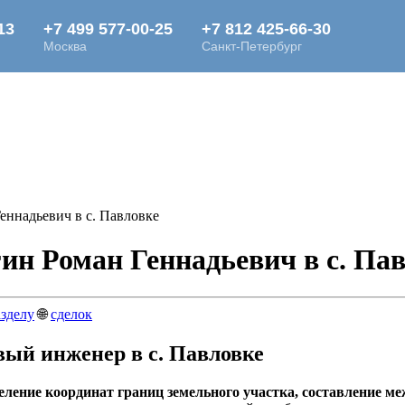
ннадьевич в c. Павловке
н Роман Геннадьевич в c. Па
азделу
🌐
сделок
ый инженер в c. Павловке
ление координат границ земельного участка, составление ме