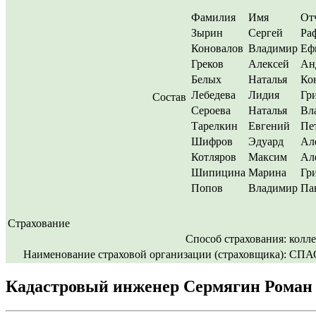
Фамилия
Имя
От
Зырин
Сергей
Ра
Коновалов
Владимир
Еф
Греков
Алексей
Ан
Белых
Наталья
Ко
Лебедева
Лидия
Гр
Состав
Сероева
Наталья
Вл
Тарелкин
Евгений
Пе
Шифров
Эдуард
Ал
Котляров
Максим
Ал
Шипицина
Марина
Гр
Попов
Владимир
Па
Страхование
Способ страхования:
колл
Наименование страховой организации (страховщика):
СПАО
Кадастровый инженер Сермягин Роман 