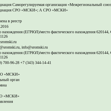
циация Саморегулируемая организация «Межрегиональный союз
циация СРО «МСКИ»; А СРО «МСКИ»
ена в реестр
.2016
 нахождения (ЕГРЮЛ)/место фактического нахождения 620144, Све
 1126
romski.ru
e@sromski.ru, info@sromski.ru
 нахождения (ЕГРЮЛ)/место фактического нахождения 620144, Све
 1126
0) 700-96-28 +7 (343) 344-14-41
СРО «МСКИ»
ьный орган
овна
СРО «МСКИ»
авления