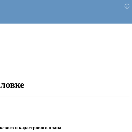
вловке
жевого и кадастрового плана