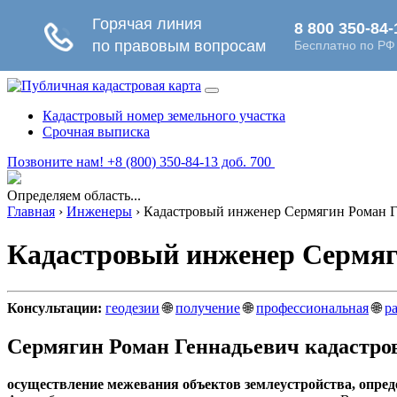
Кадастровый номер земельного участка
Срочная выписка
Позвоните нам! +8 (800) 350-84-13 доб. 700
Определяем область...
Главная
›
Инженеры
›
Кадастровый инженер Сермягин Роман Ге
Кадастровый инженер Сермяги
Консультации:
геодезии
🌐
получение
🌐
профессиональная
🌐
р
Сермягин Роман Геннадьевич кадастров
осуществление межевания объектов землеустройства, опреде