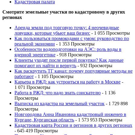
Кадастровая палата
Смотрите земельные участки по кадастровому в других
регионах
Аренда земли под торговую точку: 4 неочевидные
ловушки, которые убьют ваш бизнес
- 1 055 Просмотры
Как пользоваться промокодами с умом: руководство по
реальной экономии
- 1 353 Просмотры
Особенности водоподготовки на АЭС: роль воды в
ядерной энергетике
- 918 Просмотры
Клиенты уходят после первой покупки? Как данные
помогают их найти и вернуть
- 932 Просмотры
Как раскрутить ТГ канал: почему популярные методы не
работают
- 1 105 Просмотры
Карьера в РЖД: как устроиться на работу в Москве
-
1 071 Просмотры
Работа в РЖД: что надо знать соискателю
- 1 136
Просмотры
Выписка из кадастра на земельный участок
- 1 729 898
Просмотры
Новгородова Анна Ивановна кадастровый инженер в
Кургане, Курганская область
- 1 573 953 Просмотры
Кадастровая карта России и регионов в других регионах
- 645 419 Просмотры