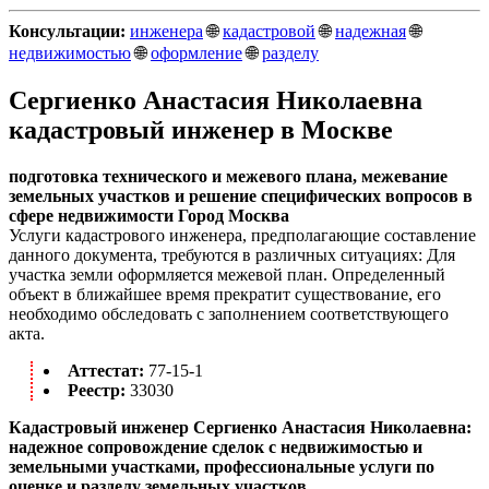
Консультации:
инженера
🌐
кадастровой
🌐
надежная
🌐
недвижимостью
🌐
оформление
🌐
разделу
Сергиенко Анастасия Николаевна
кадастровый инженер в Москве
подготовка технического и межевого плана, межевание
земельных участков и решение специфических вопросов в
сфере недвижимости Город Москва
Услуги кадастрового инженера, предполагающие составление
данного документа, требуются в различных ситуациях: Для
участка земли оформляется межевой план. Определенный
объект в ближайшее время прекратит существование, его
необходимо обследовать с заполнением соответствующего
акта.
Аттестат:
77-15-1
Реестр:
33030
Кадастровый инженер Сергиенко Анастасия Николаевна:
надежное сопровождение сделок с недвижимостью и
земельными участками, профессиональные услуги по
оценке и разделу земельных участков