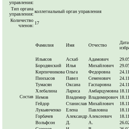
управления:
Тип органа
коллегиальный орган управления
управления:
Количество
17
членов:
Дата
Фамилия
Имя
Отчество
избр
Ильясов
Асхаб
Адамович
29.0
Бородянский
Илья
Михайлович
29.0
Кирпичникова
Ольга
Федоровна
24.1
Пинхасов
Павел
Семенович
24.1
Тумасян
Оксана
Гаспаровна
24.1
Хлебалина
Лариса
Амбарцумовна
18.1
Состав
Немов
Владимир
Владимирович
18.1
Гейдор
Станислав
Михайлович
18.1
Лукьянченко
Елена
Павловна
18.1
Горбачев
Александр
Алексеевич
18.1
Вольфсон
Д.
А.
26.0
Сазонов
Н.
В.
26.0