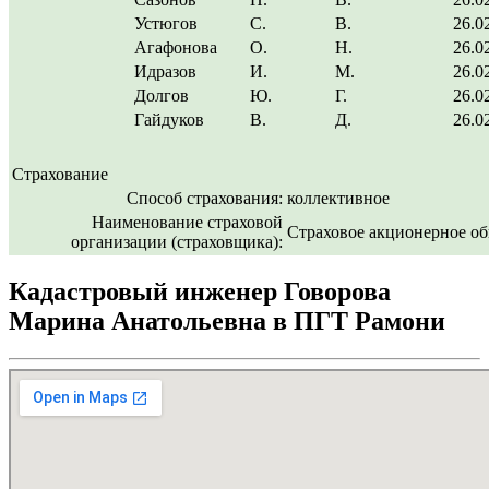
Устюгов
С.
В.
26.0
Агафонова
О.
Н.
26.0
Идразов
И.
М.
26.0
Долгов
Ю.
Г.
26.0
Гайдуков
В.
Д.
26.0
Страхование
Способ страхования:
коллективное
Наименование страховой
Страховое акционерное о
организации (страховщика):
Кадастровый инженер Говорова
Марина Анатольевна в ПГТ Рамони