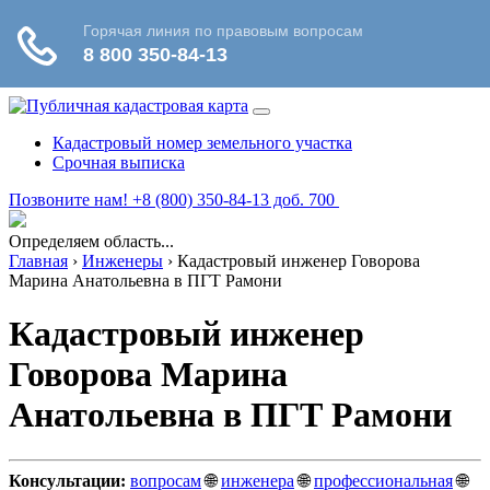
Кадастровый номер земельного участка
Срочная выписка
Позвоните нам! +8 (800) 350-84-13 доб. 700
Определяем область...
Главная
›
Инженеры
›
Кадастровый инженер Говорова
Марина Анатольевна в ПГТ Рамони
Кадастровый инженер
Говорова Марина
Анатольевна в ПГТ Рамони
Консультации:
вопросам
🌐
инженера
🌐
профессиональная
🌐