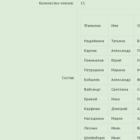
Количество членов:
11
Фамилия
Имя
О
Надейкина
Татьяна
В
Карпик
Александр
П
Повикалов
Юрий
Н
Петрушина
Марина
И
Состав
Бобылев
Александр
В
Вайгандт
Светлана
С
Кривой
Илья
П
Кауфман
Дмитрий
А
Наседкина
Мария
А
Лесных
Иван
В
Штейнборм
Иван
Г