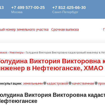
ый номер земельного участка
Срочная выписка
П
авная
›
Инженеры
›
Голудина Виктория Викторовна кадастровый инженер в Н
Голудина Виктория Викторовна 
инженер в Нефтеюганске, ХМАО
онсультации:
земельными
🌐
кадастровой
🌐
качественная
🌐
про
олудина Виктория Викторовна кадас
Нефтеюганске