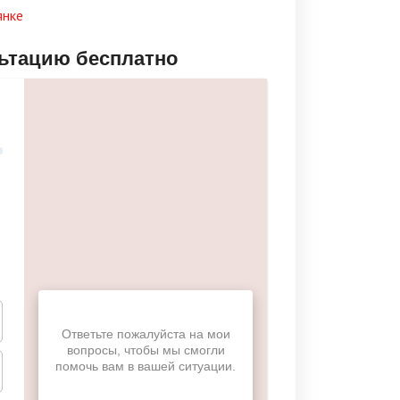
янке
льтацию бесплатно