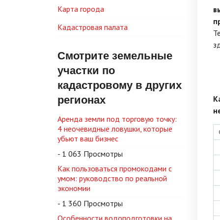
Карта города
в
п
Кадастровая палата
Т
з
Смотрите земельные
участки по
кадастровому в других
регионах
К
н
Аренда земли под торговую точку:
4 неочевидные ловушки, которые
убьют ваш бизнес
- 1 063 Просмотры
Как пользоваться промокодами с
умом: руководство по реальной
экономии
- 1 360 Просмотры
Особенности водоподготовки на