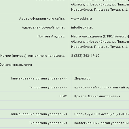
область, г. Новосибирск, ул. Плахот
Новосибирск, Площадь Труда, д. 1, 
Адрес официального сайта:
www.sokin.ru
Адрес электронной почты:
info@sokin.ru
Почтовый адрес:
Место нахождения (ЕГРЮЛ)/место 
область, г. Новосибирск, ул. Плахот
Новосибирск, Площадь Труда, д. 1, 
Номер (номера) контактного телефона:
8 (383) 362-47-10
Органы управления
Наименование органа управления:
Директор
Тип органа управления:
единоличный исполнительный о
ФИО:
Крылов Денис Анатольевич
Наименование органа управления:
Президиум СРО Ассоциация «ОК
Тип органа управления:
коллегиальный орган управлени