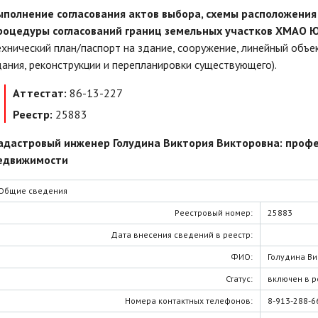
ыполнение согласования актов выбора, схемы расположения
роцедуры согласований границ земельных участков ХМАО 
ехнический план/паспорт на здание, сооружение, линейный объ
дания, реконструкции и перепланировки существующего).
Аттестат:
86-13-227
Реестр:
25883
адастровый инженер Голудина Виктория Викторовна: профе
едвижимости
Общие сведения
Реестровый номер:
25883
Дата внесения сведений в реестр:
ФИО:
Голудина Ви
Статус:
включен в р
Номера контактных телефонов:
8-913-288-6