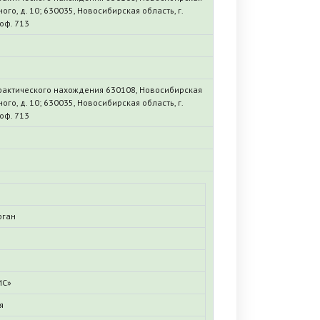
ного, д. 10; 630035, Новосибирская область, г.
оф. 713
фактического нахождения 630108, Новосибирская
ного, д. 10; 630035, Новосибирская область, г.
оф. 713
рган
ИС»
я