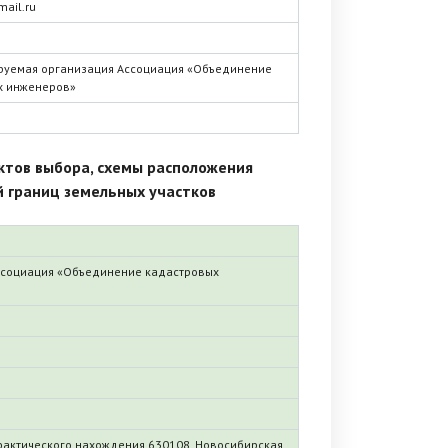
ail.ru
руемая организация Ассоциация «Объединение
х инженеров»
ктов выбора, схемы расположения
й границ земельных участков
ссоциация «Объединение кадастровых
фактического нахождения 630108, Новосибирская