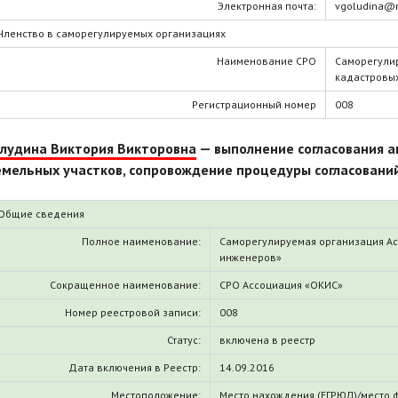
Электронная почта:
vgoludina@m
Членство в саморегулируемых организациях
Наименование СРО
Саморегули
кадастровы
Регистрационный номер
008
олудина Виктория Викторовна
— выполнение согласования а
емельных участков, сопровождение процедуры согласовани
Общие сведения
Полное наименование:
Саморегулируемая организация А
инженеров»
Сокращенное наименование:
СРО Ассоциация «ОКИС»
Номер реестровой записи:
008
Статус:
включена в реестр
Дата включения в Реестр:
14.09.2016
Местоположение:
Место нахождения (ЕГРЮЛ)/место 