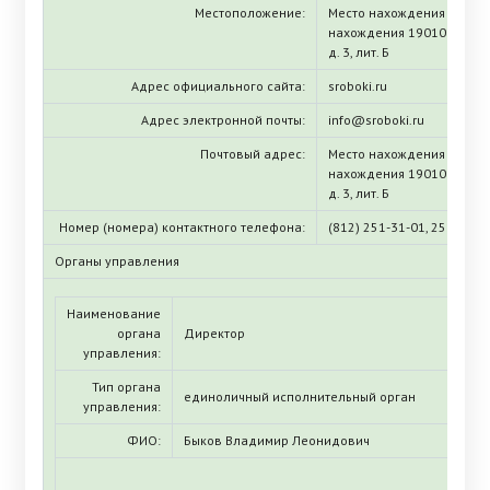
Местоположение:
Место нахождения (ЕГРЮЛ
нахождения 190103, г. Са
д. 3, лит. Б
Адрес официального сайта:
sroboki.ru
Адрес электронной почты:
info@sroboki.ru
Почтовый адрес:
Место нахождения (ЕГРЮЛ
нахождения 190103, г. Са
д. 3, лит. Б
Номер (номера) контактного телефона:
(812) 251-31-01, 251-10-5
Органы управления
Наименование
органа
Директор
управления:
Тип органа
единоличный исполнительный орган
управления:
ФИО:
Быков Владимир Леонидович