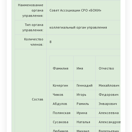
Наименование
органа
Совет Ассоциации СРО «БОКИ»
управления:
Тип органа
коллегиальный орган управления
управления:
Количество
8
членов:
Фамилия
Имя
Отчество
Кочергин
Геннадий
Михайлович
Чижов
Игорь
Федорович
Состав
Абдулов
Рамиль
Энварович
Полянская
Ирина
Алексеевна
Сусакова
Наталья
Александровна
Любимов
Михаил
Валерьевич