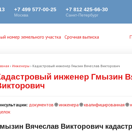
ый номер земельного участка
Срочная выписка
П
авная
›
Инженеры
›
Кадастровый инженер Гмызин Вячеслав Викторович
Кадастровый инженер Гмызин В
Викторович
онсультации:
документов
🌐
инженера
🌐
квалифицированная
🌐
делок
мызин Вячеслав Викторович кадаст