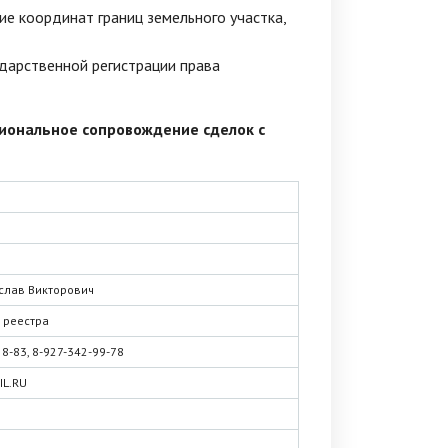
е координат границ земельного участка,
дарственной регистрации права
иональное сопровождение сделок с
слав Викторович
 реестра
58-83, 8-927-342-99-78
L.RU