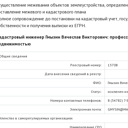
существление межевания объектов землеустройства, определени
оставление межевого и кадастрового плана
олное сопровождение до постановки на кадастровый учет, госу
обственности и получения выписки из ЕГРН.
адастровый инженер Гмызин Вячеслав Викторович: професс
едвижимостью
Общие сведения
Реестровый номер:
13708
Дата внесения сведений в реестр:
ФИО:
Гмызин Вяче
Статус:
исключен из
Номера контактных телефонов:
8 (34782) 7-
Электронная почта:
GMYSIN@MAI
Членство в саморегулируемых организациях
Наименование СРО