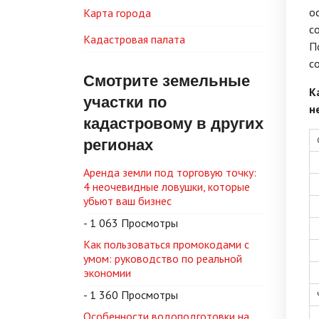
о
Карта города
с
Кадастровая палата
П
с
Смотрите земельные
К
участки по
н
кадастровому в других
регионах
Аренда земли под торговую точку:
4 неочевидные ловушки, которые
убьют ваш бизнес
- 1 063 Просмотры
Как пользоваться промокодами с
умом: руководство по реальной
экономии
- 1 360 Просмотры
Особенности водоподготовки на