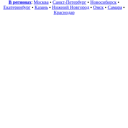
В регионах
:
Москва
•
Санкт-Петербург
•
Новосибирск
•
Екатеринбург
•
Казань
•
Нижний Новгород
•
Омск
•
Самара
•
Краснодар