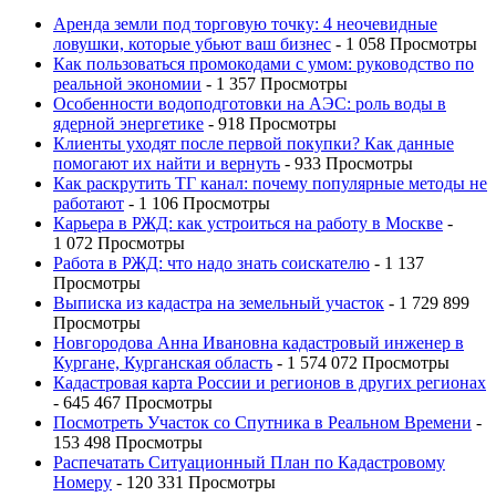
Аренда земли под торговую точку: 4 неочевидные
ловушки, которые убьют ваш бизнес
- 1 058 Просмотры
Как пользоваться промокодами с умом: руководство по
реальной экономии
- 1 357 Просмотры
Особенности водоподготовки на АЭС: роль воды в
ядерной энергетике
- 918 Просмотры
Клиенты уходят после первой покупки? Как данные
помогают их найти и вернуть
- 933 Просмотры
Как раскрутить ТГ канал: почему популярные методы не
работают
- 1 106 Просмотры
Карьера в РЖД: как устроиться на работу в Москве
-
1 072 Просмотры
Работа в РЖД: что надо знать соискателю
- 1 137
Просмотры
Выписка из кадастра на земельный участок
- 1 729 899
Просмотры
Новгородова Анна Ивановна кадастровый инженер в
Кургане, Курганская область
- 1 574 072 Просмотры
Кадастровая карта России и регионов в других регионах
- 645 467 Просмотры
Посмотреть Участок со Спутника в Реальном Времени
-
153 498 Просмотры
Распечатать Ситуационный План по Кадастровому
Номеру
- 120 331 Просмотры