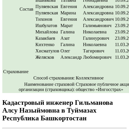
Вшивкова
Татьяна
Геннадьевна
10.09.
Пуляевская
Евгения
Александровна
10.09.
Состав
Пуляевская
Марина
Александровна
10.09.
Тихонов
Евгения
Александрович
10.09.
Ишбулатов
Марат
Галимьянович
23.09.
Михайлова
Галина
Николаевна
23.09.
Казакбаев
Азат
Галинурович
23.09.
Кихтенко
Галина
Николаевна
11.03.
Хисматулов
Олег
Тагирович
11.03.
Желясков
Александр
Любомирович
11.03.
Страхование
Способ страхования:
Коллективное
Наименование страховой
Страховое публичное акц
организации (страховщика):
общество «Ингосстрах»
Кадастровый инженер Гильманова
Алсу Назыймовна в Туймазах
Республика Башкортостан