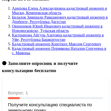
Арипова Елена Александровна кадастровый инженер в
Мыски, Кемеровская область
Билалов Замирали Рамазанович кадастровый инженер в
Дербенте, Республика Дагестан
Овинников Юрий Иванович кадастровый инженер в
Новомосковске, Тульская область
Каспранова Айгуль Азатовна кадастровый инженер в
Уфе, Республика Башкортостан
Кадастровый инженер Коротких Максим Сергеевич
Кадастровый инженер Пермякова Наталия Сергеевна в
c. Мамоны
🟠 Заполните опросник и получите
консультацию бесплатно