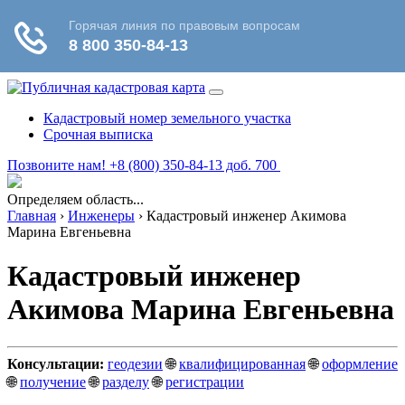
Кадастровый номер земельного участка
Срочная выписка
Позвоните нам! +8 (800) 350-84-13 доб. 700
Определяем область...
Главная
›
Инженеры
›
Кадастровый инженер Акимова
Марина Евгеньевна
Кадастровый инженер
Акимова Марина Евгеньевна
Консультации:
геодезии
🌐
квалифицированная
🌐
оформление
🌐
получение
🌐
разделу
🌐
регистрации