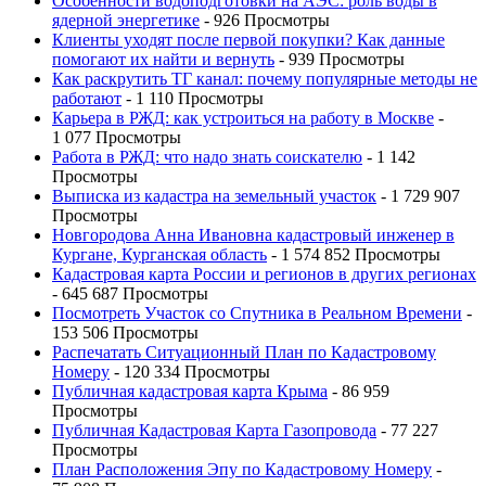
Особенности водоподготовки на АЭС: роль воды в
ядерной энергетике
- 926 Просмотры
Клиенты уходят после первой покупки? Как данные
помогают их найти и вернуть
- 939 Просмотры
Как раскрутить ТГ канал: почему популярные методы не
работают
- 1 110 Просмотры
Карьера в РЖД: как устроиться на работу в Москве
-
1 077 Просмотры
Работа в РЖД: что надо знать соискателю
- 1 142
Просмотры
Выписка из кадастра на земельный участок
- 1 729 907
Просмотры
Новгородова Анна Ивановна кадастровый инженер в
Кургане, Курганская область
- 1 574 852 Просмотры
Кадастровая карта России и регионов в других регионах
- 645 687 Просмотры
Посмотреть Участок со Спутника в Реальном Времени
-
153 506 Просмотры
Распечатать Ситуационный План по Кадастровому
Номеру
- 120 334 Просмотры
Публичная кадастровая карта Крыма
- 86 959
Просмотры
Публичная Кадастровая Карта Газопровода
- 77 227
Просмотры
План Расположения Эпу по Кадастровому Номеру
-