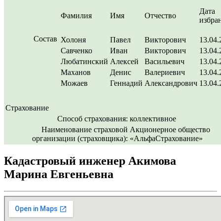
Дата
Фамилия
Имя
Отчество
избра
Состав
Холоня
Павел
Викторович
13.04.
Савченко
Иван
Викторович
13.04.
Любатинский
Алексей
Васильевич
13.04.
Маханов
Денис
Валериевич
13.04.
Можаев
Геннадий
Александрович
13.04.
Страхование
Способ страхования:
коллективное
Наименование страховой
Акционерное общество
организации (страховщика):
«АльфаСтрахование»
Кадастровый инженер Акимова
Марина Евгеньевна