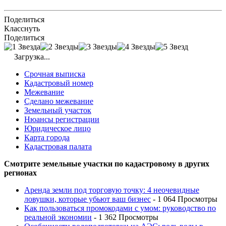
Поделиться
Класснуть
Поделиться
Загрузка...
Срочная выписка
Кадастровый номер
Межевание
Сделано межевание
Земельный участок
Нюансы регистрации
Юридическое лицо
Карта города
Кадастровая палата
Смотрите земельные участки по кадастровому в других
регионах
Аренда земли под торговую точку: 4 неочевидные
ловушки, которые убьют ваш бизнес
- 1 064 Просмотры
Как пользоваться промокодами с умом: руководство по
реальной экономии
- 1 362 Просмотры