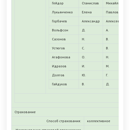
Гейдор
Станислав
Михайлович
Лукьянченко
Елена
Павловна
Горбачев
Александр
Алексеевич
Вольфсон
Д.
А.
Сазонов
Н.
В.
Устюгов
С.
В.
Агафонова
О.
Н.
Идразов
И.
М.
Долгов
Ю.
Г.
Гайдуков
В.
Д.
Страхование
Способ страхования:
коллективное
Наименование страховой организации