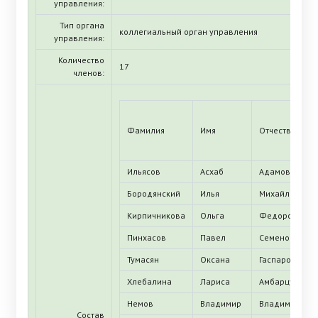
управления:
Тип органа
коллегиальный орган управления
управления:
Количество
17
членов:
Фамилия
Имя
Отчество
Ильясов
Асхаб
Адамович
Бородянский
Илья
Михайлович
Кирпичникова
Ольга
Федоровна
Пинхасов
Павел
Семенович
Тумасян
Оксана
Гаспаровна
Хлебалина
Лариса
Амбарцумовн
Немов
Владимир
Владимирови
Состав