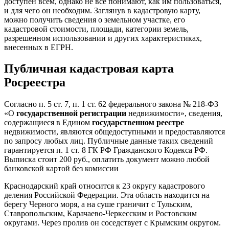
доступен всем, однако не все понимают, как им пользоваться,
и для чего он необходим. Заглянув в кадастровую карту,
можно получить сведения о земельном участке, его
кадастровой стоимости, площади, категории земель,
разрешенном использовании и других характеристиках,
внесенных в ЕГРН.
Публичная кадастровая карта
Росреестра
Согласно п. 5 ст. 7, п. 1 ст. 62 федерального закона № 218-ФЗ
«О
государственной регистрации
недвижимости», сведения,
содержащиеся в Едином
государственном реестре
недвижимости, являются общедоступными и предоставляются
по запросу любых лиц. Публичные данные таких сведений
гарантируется п. 1 ст. 8 ГК РФ Гражданского Кодекса РФ.
Выписка стоит 200 руб., оплатить документ можно любой
банковской картой без комиссии
Краснодарский край относится к 23 округу кадастрового
деления Российской Федерации. Эта область находится на
берегу Черного моря, а на суше граничит с Тульским,
Ставропольским, Карачаево-Черкесским и Ростовским
округами. Через пролив он соседствует с Крымским округом.