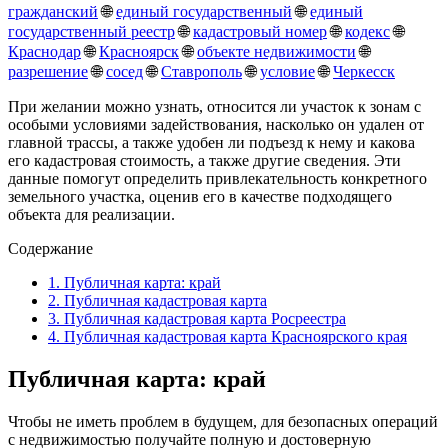
гражданский
🌐
единый государственный
🌐
единый
государственный реестр
🌐
кадастровый номер
🌐
кодекс
🌐
Краснодар
🌐
Красноярск
🌐
объекте недвижимости
🌐
разрешение
🌐
сосед
🌐
Ставрополь
🌐
условие
🌐
Черкесск
При желании можно узнать, относится ли участок к зонам с
особыми условиями задействования, насколько он удален от
главной трассы, а также удобен ли подъезд к нему и какова
его кадастровая стоимость, а также другие сведения. Эти
данные помогут определить привлекательность конкретного
земельного участка, оценив его в качестве подходящего
объекта для реализации.
Содержание
1.
Публичная карта: край
2.
Публичная кадастровая карта
3.
Публичная кадастровая карта Росреестра
4.
Публичная кадастровая карта Красноярского края
Публичная карта: край
Чтобы не иметь проблем в будущем, для безопасных операций
с недвижимостью получайте полную и достоверную