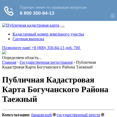
Кадастровый номер земельного участка
Срочная выписка
Позвоните нам! +8 (800) 350-84-13 доб. 700
Определяем область...
Главная
›
Государственная регистрация
›
Публичная
Кадастровая Карта Богучанского Района Таежный
Публичная Кадастровая
Карта Богучанского Района
Таежный
Консультации:
банковский
🌐
государственный реестр
🌐