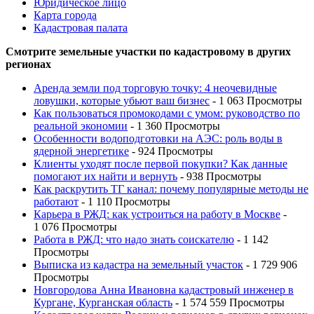
Юридическое лицо
Карта города
Кадастровая палата
Смотрите земельные участки по кадастровому в других
регионах
Аренда земли под торговую точку: 4 неочевидные
ловушки, которые убьют ваш бизнес
- 1 063 Просмотры
Как пользоваться промокодами с умом: руководство по
реальной экономии
- 1 360 Просмотры
Особенности водоподготовки на АЭС: роль воды в
ядерной энергетике
- 924 Просмотры
Клиенты уходят после первой покупки? Как данные
помогают их найти и вернуть
- 938 Просмотры
Как раскрутить ТГ канал: почему популярные методы не
работают
- 1 110 Просмотры
Карьера в РЖД: как устроиться на работу в Москве
-
1 076 Просмотры
Работа в РЖД: что надо знать соискателю
- 1 142
Просмотры
Выписка из кадастра на земельный участок
- 1 729 906
Просмотры
Новгородова Анна Ивановна кадастровый инженер в
Кургане, Курганская область
- 1 574 559 Просмотры