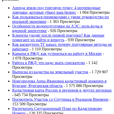
Аренда земли под торговую точку: 4 неочевидные
ловушки, которые убьют ваш бизнес
- 1 064 Просмотры
Как пользоваться промокодами с умом: руководство по
реальной экономии
- 1 363 Просмотры
Особенности водоподготовки на АЭС: роль воды в
ядерной энергетике
- 926 Просмотры
Клиенты уходят после первой покупки? Как данные
помогают их найти и вернуть
- 939 Просмотры
Как раскрутить ТГ канал: почему популярные методы не
работают
- 1 110 Просмотры
Карьера в РЖД: как устроиться на работу в Москве
-
1 078 Просмотры
Работа в РЖД: что надо знать соискателю
- 1 142
Просмотры
Выписка из кадастра на земельный участок
- 1 729 907
Просмотры
Новгородова Анна Ивановна кадастровый инженер в
Кургане, Курганская область
- 1 575 080 Просмотры
Кадастровая карта России и регионов в других регионах
- 645 734 Просмотры
Посмотреть Участок со Спутника в Реальном Времени
-
153 509 Просмотры
Распечатать Ситуационный План по Кадастровому
Номеру
- 120 335 Просмотры