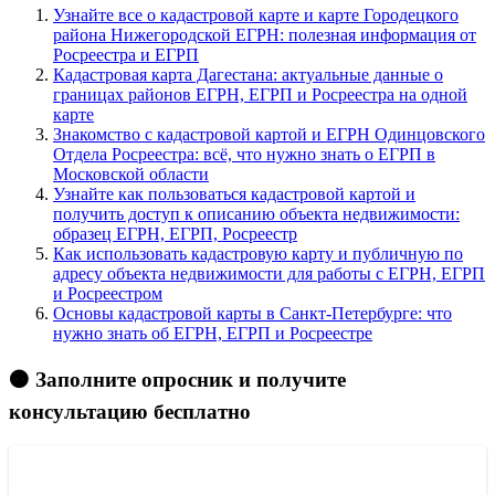
Узнайте все о кадастровой карте и карте Городецкого
района Нижегородской ЕГРН: полезная информация от
Росреестра и ЕГРП
Кадастровая карта Дагестана: актуальные данные о
границах районов ЕГРН, ЕГРП и Росреестра на одной
карте
Знакомство с кадастровой картой и ЕГРН Одинцовского
Отдела Росреестра: всё, что нужно знать о ЕГРП в
Московской области
Узнайте как пользоваться кадастровой картой и
получить доступ к описанию объекта недвижимости:
образец ЕГРН, ЕГРП, Росреестр
Как использовать кадастровую карту и публичную по
адресу объекта недвижимости для работы с ЕГРН, ЕГРП
и Росреестром
Основы кадастровой карты в Санкт-Петербурге: что
нужно знать об ЕГРН, ЕГРП и Росреестре
🟠 Заполните опросник и получите
консультацию бесплатно