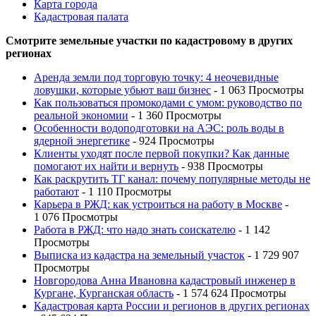
Карта города
Кадастровая палата
Смотрите земельные участки по кадастровому в других
регионах
Аренда земли под торговую точку: 4 неочевидные
ловушки, которые убьют ваш бизнес
- 1 063 Просмотры
Как пользоваться промокодами с умом: руководство по
реальной экономии
- 1 360 Просмотры
Особенности водоподготовки на АЭС: роль воды в
ядерной энергетике
- 924 Просмотры
Клиенты уходят после первой покупки? Как данные
помогают их найти и вернуть
- 938 Просмотры
Как раскрутить ТГ канал: почему популярные методы не
работают
- 1 110 Просмотры
Карьера в РЖД: как устроиться на работу в Москве
-
1 076 Просмотры
Работа в РЖД: что надо знать соискателю
- 1 142
Просмотры
Выписка из кадастра на земельный участок
- 1 729 907
Просмотры
Новгородова Анна Ивановна кадастровый инженер в
Кургане, Курганская область
- 1 574 624 Просмотры
Кадастровая карта России и регионов в других регионах