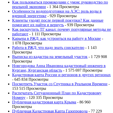
Как пользоваться промокодами с умом: руководство по
реальной экономии
- 1 364 Просмотры
Особенности водоподготовки на АЭС: роль воды в
ядерной энергетике
- 929 Просмотры
Клиенты уходят после первой покупки? Как данные
помогают их найти и вернуть
- 939 Просмотры
Как раскрутить ТГ канал: почему популярные методы не
работают
- 1 111 Просмотры
Карьера в РЖД: как устроиться на работу в Москве
-
1 078 Просмотры
Работа в РЖД: что надо знать соискателю
- 1 143
Просмотры
Выписка из кадастра на земельный участок
- 1 729 908
Просмотры
Новгородова Анна Ивановна кадастровый инженер в
Кургане, Курганская область
- 1 575 697 Просмотры
Кадастровая карта России и регионов в других регионах
- 645 834 Просмотры
Посмотреть Участок со Спутника в Реальном Времени
-
153 515 Просмотры
Распечатать Ситуационный План по Кадастровому
Номеру
- 120 335 Просмотры
Публичная кадастровая карта Крыма
- 86 960
Просмотры
Публичная Кадастровая Карта Газопровода
- 77 229