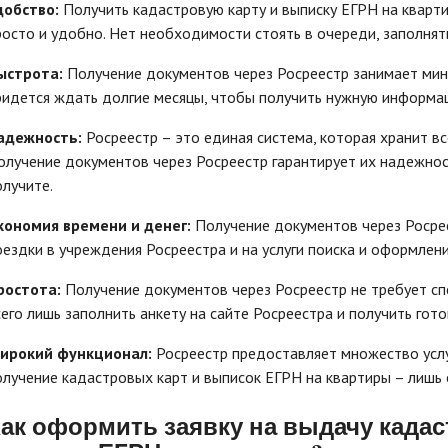
добство:
Получить кадастровую карту и выписку ЕГРН на кварт
росто и удобно. Нет необходимости стоять в очереди, заполнят
ыстрота:
Получение документов через Росреестр занимает мин
ридется ждать долгие месяцы, чтобы получить нужную информа
адежность:
Росреестр – это единая система, которая хранит вс
олучение документов через Росреестр гарантирует их надежнос
олучите.
кономия времени и денег:
Получение документов через Росрее
оездки в учреждения Росреестра и на услуги поиска и оформлен
ростота:
Получение документов через Росреестр не требует с
сего лишь заполнить анкету на сайте Росреестра и получить го
ирокий функционал:
Росреестр предоставляет множество услу
олучение кадастровых карт и выписок ЕГРН на квартиры – лишь 
ак оформить заявку на выдачу кадас