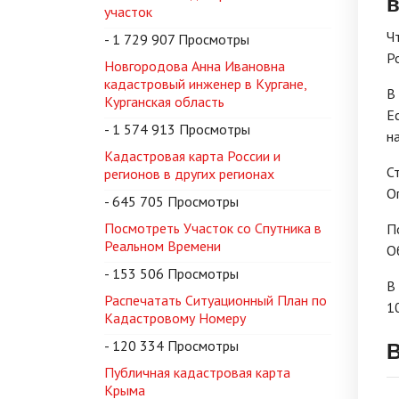
в
участок
Ч
- 1 729 907 Просмотры
Р
Новгородова Анна Ивановна
кадастровый инженер в Кургане,
В
Курганская область
Е
- 1 574 913 Просмотры
н
Кадастровая карта России и
С
регионов в других регионах
О
- 645 705 Просмотры
Посмотреть Участок со Спутника в
П
Реальном Времени
О
- 153 506 Просмотры
В
Распечатать Ситуационный План по
1
Кадастровому Номеру
В
- 120 334 Просмотры
Публичная кадастровая карта
Крыма