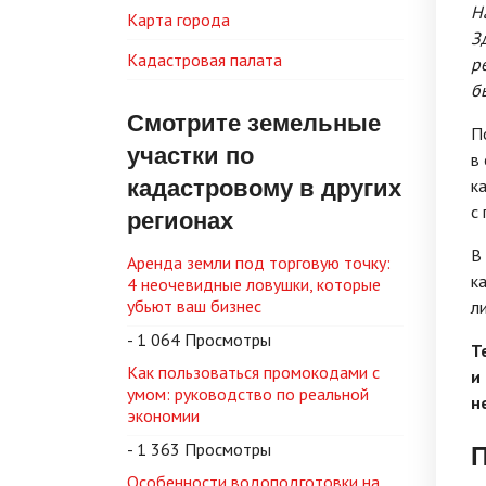
Н
Карта города
З
Кадастровая палата
р
б
Смотрите земельные
П
участки по
в
кадастровому в других
к
с
регионах
В
Аренда земли под торговую точку:
к
4 неочевидные ловушки, которые
убьют ваш бизнес
л
- 1 064 Просмотры
Т
Как пользоваться промокодами с
и
умом: руководство по реальной
н
экономии
П
- 1 363 Просмотры
Особенности водоподготовки на