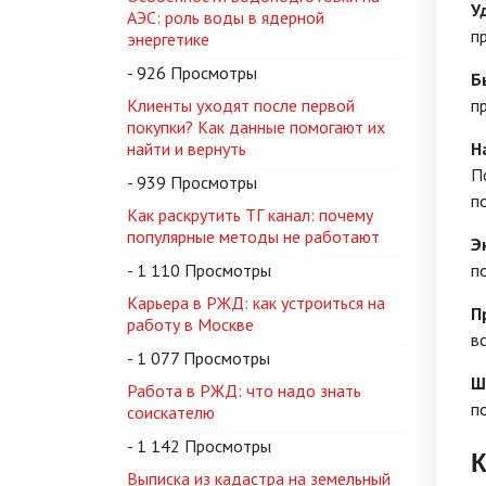
У
АЭС: роль воды в ядерной
п
энергетике
- 926 Просмотры
Б
Клиенты уходят после первой
п
покупки? Как данные помогают их
найти и вернуть
Н
П
- 939 Просмотры
п
Как раскрутить ТГ канал: почему
популярные методы не работают
Э
- 1 110 Просмотры
п
Карьера в РЖД: как устроиться на
П
работу в Москве
в
- 1 077 Просмотры
Ш
Работа в РЖД: что надо знать
п
соискателю
- 1 142 Просмотры
К
Выписка из кадастра на земельный