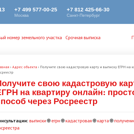
ый номер земельного участка
Срочная выписка
П
авная
›
Адрес объекта
›
Получите свою кадастровую карту и выписку ЕГРН на к
среестр
Получите свою кадастровую кар
ЕГРН на квартиру онлайн: прост
способ через Росреестр
онсультации:
выписки
🌐
егрн
🌐
кадастровая
🌐
карта
🌐
получени
осреестра