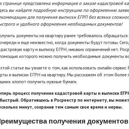
а странице представлена информация о заказе кадастровой кар
десь вы найдете подробную инструкцию по оформлению заявки
екомендации для получения выписки ЕГРП без всяких сложност
ыстрого и удобного оформления необходимых документов!
олучить документы на квартиру ранее требовалось обращаться 
 очереди и еще неизвестно, когда документы будут готовы. Сего
адастровую карту и выписку ЕГРН, никаких ограничений нет. Рос
 помощью которого можно получить необходимые документы все
 этой статье вы узнаете о том, как использовать онлайн-сервис
арты и выписки ЕГРН на квартиру. Мы расскажем об этом более 
ишних хлопот получить нужные бумаги.
еперь процесс получения кадастровой карты и выписки ЕГР
 быстрый. Обратившись в Росреестр по интернету, вы може
есколько минут, сохранив тем самым свое время и нервы.
реимущества получения документов 