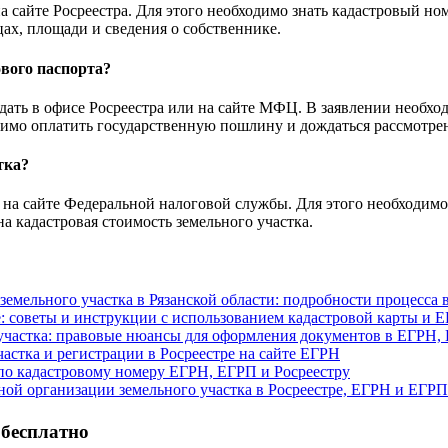
 сайте Росреестра. Для этого необходимо знать кадастровый ном
ах, площади и сведения о собственнике.
ового паспорта?
ать в офисе Росреестра или на сайте МФЦ. В заявлении необходи
имо оплатить государственную пошлину и дождаться рассмотрен
тка?
на сайте Федеральной налоговой службы. Для этого необходимо 
на кадастровая стоимость земельного участка.
земельного участка в Рязанской области: подробности процесса
ре: советы и инструкции с использованием кадастровой карты и 
 участка: правовые нюансы для оформления документов в ЕГРН,
частка и регистрации в Росреестре на сайте ЕГРН
 по кадастровому номеру ЕГРН, ЕГРП и Росреестру
чной организации земельного участка в Росреестре, ЕГРН и ЕГРП
 бесплатно