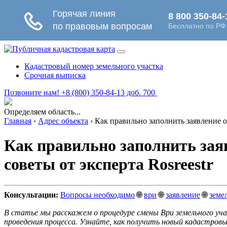
Кадастровый номер земельного участка
Срочная выписка
Позвоните нам! +8 (800) 350-84-13 доб. 700
Определяем область...
Главная
›
Адрес объекта
›
Как правильно заполнить заявление о
Как правильно заполнить зая
советы от эксперта Rosreestr
Консультации:
Вопросы необходимо
🌐
ври
🌐
заявление
🌐
земе
В статье мы расскажем о процедуре смены Ври земельного уча
проведения процесса. Узнайте, как получить новый кадастров