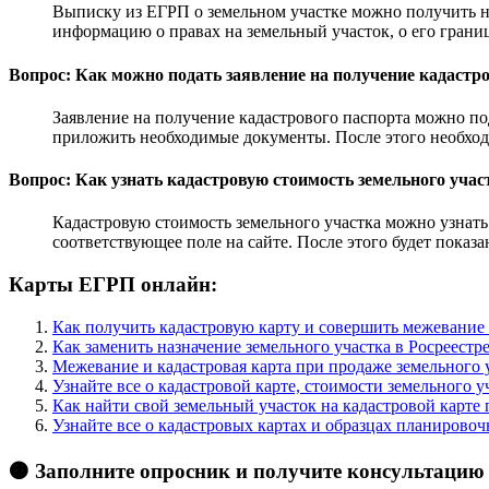
Выписку из ЕГРП о земельном участке можно получить на
информацию о правах на земельный участок, о его границ
Вопрос: Как можно подать заявление на получение кадастр
Заявление на получение кадастрового паспорта можно под
приложить необходимые документы. После этого необход
Вопрос: Как узнать кадастровую стоимость земельного учас
Кадастровую стоимость земельного участка можно узнать 
соответствующее поле на сайте. После этого будет показа
Карты ЕГРП онлайн:
Как получить кадастровую карту и совершить межевание 
Как заменить назначение земельного участка в Росреест
Межевание и кадастровая карта при продаже земельного
Узнайте все о кадастровой карте, стоимости земельного у
Как найти свой земельный участок на кадастровой карте
Узнайте все о кадастровых картах и образцах планирово
🟠 Заполните опросник и получите консультацию