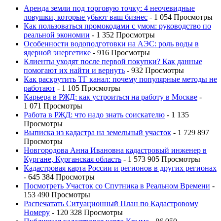
Аренда земли под торговую точку: 4 неочевидные
ловушки, которые убьют ваш бизнес
- 1 054 Просмотры
Как пользоваться промокодами с умом: руководство по
реальной экономии
- 1 352 Просмотры
Особенности водоподготовки на АЭС: роль воды в
ядерной энергетике
- 916 Просмотры
Клиенты уходят после первой покупки? Как данные
помогают их найти и вернуть
- 932 Просмотры
Как раскрутить ТГ канал: почему популярные методы не
работают
- 1 105 Просмотры
Карьера в РЖД: как устроиться на работу в Москве
-
1 071 Просмотры
Работа в РЖД: что надо знать соискателю
- 1 135
Просмотры
Выписка из кадастра на земельный участок
- 1 729 897
Просмотры
Новгородова Анна Ивановна кадастровый инженер в
Кургане, Курганская область
- 1 573 905 Просмотры
Кадастровая карта России и регионов в других регионах
- 645 384 Просмотры
Посмотреть Участок со Спутника в Реальном Времени
-
153 490 Просмотры
Распечатать Ситуационный План по Кадастровому
Номеру
- 120 328 Просмотры