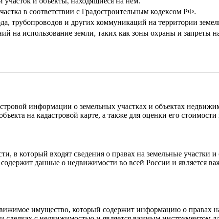
 участок и объекты, находящиеся на нём.
частка в соответствии с Градостроительным кодексом РФ.
а, трубопроводов и других коммуникаций на территории земель
й на использование земли, таких как зоны охраны и запреты на
астровой информации о земельных участках и объектах недвижи
екта на кадастровой карте, а также для оценки его стоимости 
, в который входят сведения о правах на земельные участки и
содержит данные о недвижимости во всей России и является ва
вижимое имущество, который содержит информацию о правах на
ри сделках с недвижимостью и является важным инструментом д