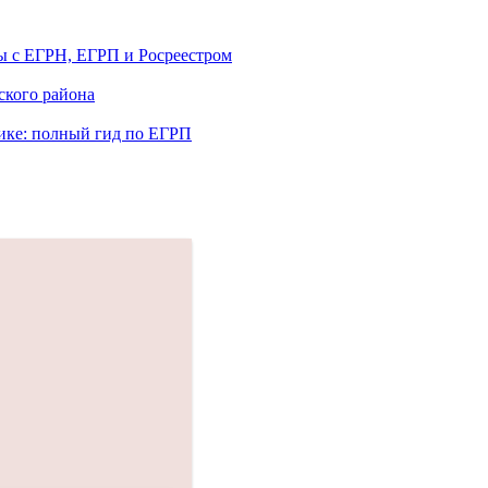
ты с ЕГРН, ЕГРП и Росреестром
ского района
жике: полный гид по ЕГРП