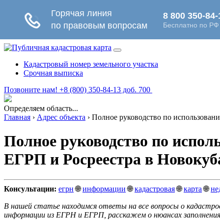
Кадастровый номер земельного участка
Срочная выписка
Позвоните нам! +8 (800) 350-84-13 доб. 700
Определяем область...
Главная
›
Адрес объекта
›
Полное руководство по использовани
Полное руководство по испол
ЕГРП и Росреестра в Новокуб
Консультации:
егрн
🌐
информации
🌐
кадастровая
🌐
карта
🌐
не
В нашей статье находимся ответы на все вопросы о кадастро
информации из ЕГРН и ЕГРП, расскажем о нюансах заполнения