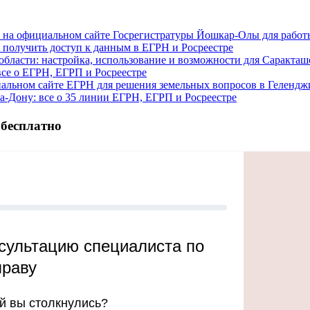
ту на официальном сайте Госрегистратуры Йошкар-Олы для рабо
к получить доступ к данным в ЕГРН и Росреестре
бласти: настройка, использование и возможности для Саракташ
се о ЕГРН, ЕГРП и Росреестре
циальном сайте ЕГРН для решения земельных вопросов в Геленд
а-Дону: все о 35 линии ЕГРН, ЕГРП и Росреестре
 бесплатно