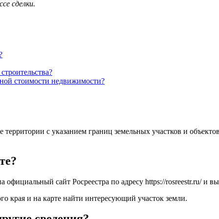
се сделки.
?
 строительства?
чной стоимости недвижимости?
е территории с указанием границ земельных участков и объектов
те?
официальный сайт Росреестра по адресу https://rosreestr.ru/ и в
о края и на карте найти интересующий участок земли.
ругие сведения?