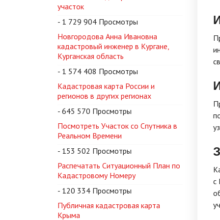
участок
И
- 1 729 904 Просмотры
Новгородова Анна Ивановна
П
кадастровый инженер в Кургане,
и
Курганская область
с
- 1 574 408 Просмотры
И
Кадастровая карта России и
регионов в других регионах
П
- 645 570 Просмотры
п
Посмотреть Участок со Спутника в
у
Реальном Времени
- 153 502 Просмотры
Распечатать Ситуационный План по
К
Кадастровому Номеру
с
- 120 334 Просмотры
о
у
Публичная кадастровая карта
Крыма