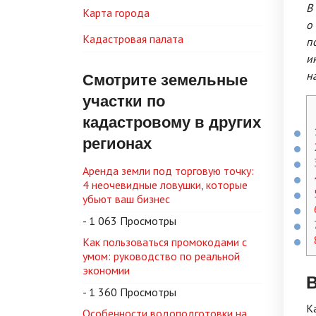
В
Карта города
о
Кадастровая палата
п
и
Смотрите земельные
н
участки по
кадастровому в других
регионах
Аренда земли под торговую точку:
4 неочевидные ловушки, которые
убьют ваш бизнес
- 1 063 Просмотры
Как пользоваться промокодами с
умом: руководство по реальной
экономии
- 1 360 Просмотры
К
Особенности водоподготовки на