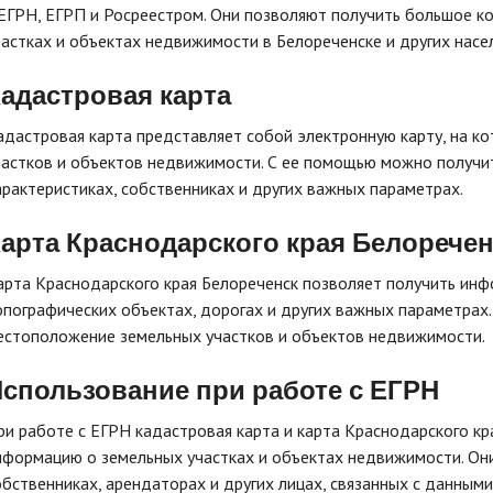
 ЕГРН, ЕГРП и Росреестром. Они позволяют получить большое к
частках и объектах недвижимости в Белореченске и других насе
адастровая карта
адастровая карта представляет собой электронную карту, на к
частков и объектов недвижимости. С ее помощью можно получи
арактеристиках, собственниках и других важных параметрах.
арта Краснодарского края Белоречен
арта Краснодарского края Белореченск позволяет получить инф
опографических объектах, дорогах и других важных параметрах
естоположение земельных участков и объектов недвижимости.
спользование при работе с ЕГРН
ри работе с ЕГРН кадастровая карта и карта Краснодарского к
нформацию о земельных участках и объектах недвижимости. Они
обственниках, арендаторах и других лицах, связанных с данными