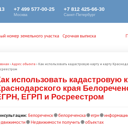
ый номер земельного участка
Срочная выписка
П
авная
›
Адрес объекта
›
Как использовать кадастровую карту и карту Краснода
среестром
Как использовать кадастровую к
Краснодарского края Белоречен
ЕГРН, ЕГРП и Росреестром
онсультации:
Белореченск
🌐
белореченска
🌐
егрн
🌐
информаци
едвижимости
🌐
Недвижимости получить
🌐
объектах