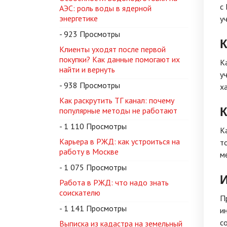
с
АЭС: роль воды в ядерной
энергетике
у
- 923 Просмотры
К
Клиенты уходят после первой
покупки? Как данные помогают их
К
найти и вернуть
у
- 938 Просмотры
х
Как раскрутить ТГ канал: почему
К
популярные методы не работают
- 1 110 Просмотры
К
Карьера в РЖД: как устроиться на
т
работу в Москве
м
- 1 075 Просмотры
И
Работа в РЖД: что надо знать
соискателю
П
- 1 141 Просмотры
и
с
Выписка из кадастра на земельный