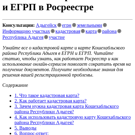
и ЕГРП в Росреестре
Консультации:
Адыгейск
🌐
егрн
🌐
земельными
🌐
Информацию участках
🌐
кадастровая
🌐
карта
🌐
района
🌐
Республика Адыгея
🌐
участие
Узнайте все о кадастровой карте и карте Кошехабльского
района Республики Адыгея в ЕГРН и ЕГРП. Читайте
статью, чтобы узнать, как работает Росреестр и как
использование онлайн-сервисов помогает сократить время на
получение документов. Получите необходимые знания для
решения вашей регистрационной проблемы.
Содержание
1.
Что такое кадастровая карта?
2.
Как работает кадастровая карта?
3.
Зачем нужна кадастровая карта Кошехабльского
района Республики Адыгея?
4.
Как использовать кадастровую карту Кошехабльского
района Республики Адыгея?
5.
Выводы
6.
Вопрос-ответ: