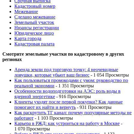
Срочная выписка
Кадастровый номер
Межевание
Сделано межевание
Земельный участок
Нюансы регистрации
Юридическое лицо
Карта города
Кадастровая палата
Смотрите земельные участки по кадастровому в других
регионах
Аренда земли под торговую точку: 4 неочевидные
ловушки, которые убьют ваш бизнес
- 1 054 Просмотры
Как пользоваться промокодами с умом: руководство по
реальной экономии
- 1 351 Просмотры
Особенности водоподготовки на АЭС: роль воды в
ядерной энергетике
- 916 Просмотры
Клиенты уходят после первой покупки? Как данные
помогают их найти и вернуть
- 931 Просмотры
Как раскрутить ТГ канал: почему популярные методы не
работают
- 1 103 Просмотры
Карьера в РЖД: как устроиться на работу в Москве
-
1 070 Просмотры