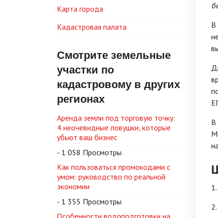
б
Карта города
В
Кадастровая палата
н
в
Смотрите земельные
участки по
Д
в
кадастровому в других
п
регионах
Е
Аренда земли под торговую точку:
В
4 неочевидные ловушки, которые
М
убьют ваш бизнес
н
- 1 058 Просмотры
Ш
Как пользоваться промокодами с
умом: руководство по реальной
экономии
1.
- 1 355 Просмотры
2
Особенности водоподготовки на