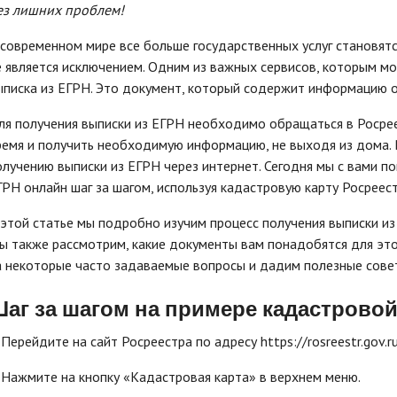
ез лишних проблем!
 современном мире все больше государственных услуг становятс
е является исключением. Одним из важных сервисов, которым мо
ыписка из ЕГРН. Это документ, который содержит информацию о
ля получения выписки из ЕГРН необходимо обращаться в Росрее
ремя и получить необходимую информацию, не выходя из дома. 
олучению выписки из ЕГРН через интернет. Сегодня мы с вами по
ГРН онлайн шаг за шагом, используя кадастровую карту Росреест
 этой статье мы подробно изучим процесс получения выписки из
ы также рассмотрим, какие документы вам понадобятся для этог
а некоторые часто задаваемые вопросы и дадим полезные сове
аг за шагом на примере кадастровой
 Перейдите на сайт Росреестра по адресу https://rosreestr.gov.ru
. Нажмите на кнопку «Кадастровая карта» в верхнем меню.