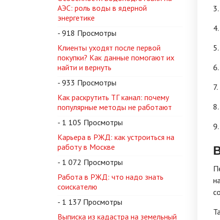
АЭС: роль воды в ядерной
3
энергетике
4
- 918 Просмотры
Клиенты уходят после первой
5
покупки? Как данные помогают их
найти и вернуть
6
- 933 Просмотры
7
Как раскрутить ТГ канал: почему
8
популярные методы не работают
- 1 105 Просмотры
9
Карьера в РЖД: как устроиться на
В
работу в Москве
- 1 072 Просмотры
П
Работа в РЖД: что надо знать
н
соискателю
с
- 1 137 Просмотры
Т
Выписка из кадастра на земельный