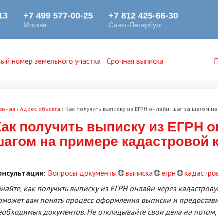
ый номер земельного участка
Срочная выписка
П
авная
›
Адрес объекта
›
Как получить выписку из ЕГРН онлайн: шаг за шагом 
Как получить выписку из ЕГРН о
шагом на примере кадастровой 
онсультации:
Вопросы документы
🌐
выписка
🌐
егрн
🌐
кадастро
знайте, как получить выписку из ЕГРН онлайн через кадастровую
оможет вам понять процесс оформления выписки и предостав
еобходимых документов. Не откладывайте свои дела на потом