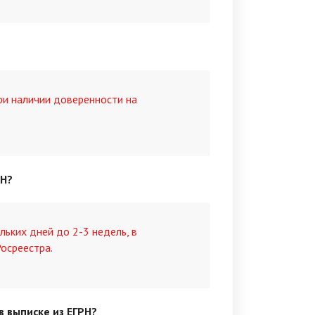
ри наличии доверенности на
РН?
ьких дней до 2-3 недель, в
осреестра.
в выписке из ЕГРН?