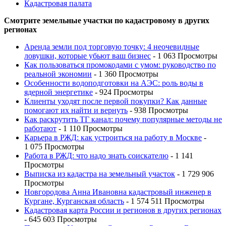
Кадастровая палата
Смотрите земельные участки по кадастровому в других
регионах
Аренда земли под торговую точку: 4 неочевидные
ловушки, которые убьют ваш бизнес
- 1 063 Просмотры
Как пользоваться промокодами с умом: руководство по
реальной экономии
- 1 360 Просмотры
Особенности водоподготовки на АЭС: роль воды в
ядерной энергетике
- 924 Просмотры
Клиенты уходят после первой покупки? Как данные
помогают их найти и вернуть
- 938 Просмотры
Как раскрутить ТГ канал: почему популярные методы не
работают
- 1 110 Просмотры
Карьера в РЖД: как устроиться на работу в Москве
-
1 075 Просмотры
Работа в РЖД: что надо знать соискателю
- 1 141
Просмотры
Выписка из кадастра на земельный участок
- 1 729 906
Просмотры
Новгородова Анна Ивановна кадастровый инженер в
Кургане, Курганская область
- 1 574 511 Просмотры
Кадастровая карта России и регионов в других регионах
- 645 603 Просмотры