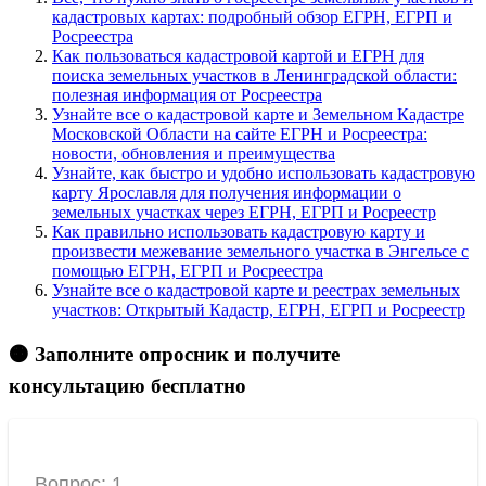
кадастровых картах: подробный обзор ЕГРН, ЕГРП и
Росреестра
Как пользоваться кадастровой картой и ЕГРН для
поиска земельных участков в Ленинградской области:
полезная информация от Росреестра
Узнайте все о кадастровой карте и Земельном Кадастре
Московской Области на сайте ЕГРН и Росреестра:
новости, обновления и преимущества
Узнайте, как быстро и удобно использовать кадастровую
карту Ярославля для получения информации о
земельных участках через ЕГРН, ЕГРП и Росреестр
Как правильно использовать кадастровую карту и
произвести межевание земельного участка в Энгельсе с
помощью ЕГРН, ЕГРП и Росреестра
Узнайте все о кадастровой карте и реестрах земельных
участков: Открытый Кадастр, ЕГРН, ЕГРП и Росреестр
🟠 Заполните опросник и получите
консультацию бесплатно