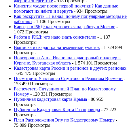
ядерной энергетике
- 918 Просмотры
Клиенты уходят после первой покупки? Как данные
помогают их найти и вернуть
- 934 Просмотры
Как раскрутить ТГ канал: почему популярные методы не
работают
- 1 106 Просмотры
Карьера в РЖД: как устроиться на работу в Москве
-
1 072 Просмотры
Работа в РЖД: что надо знать соискателю
- 1 137
Просмотры
Выписка из кадастра на земельный участок
- 1 729 899
Просмотры
Новгородова Анна Ивановна кадастровый инженер в
Кургане, Курганская область
- 1 574 101 Просмотры
Кадастровая карта России и регионов в других регионах
- 645 475 Просмотры
Посмотреть Участок со Спутника в Реальном Времени
-
153 499 Просмотры
Распечатать Ситуационный План по Кадастровому
Номеру
- 120 331 Просмотры
Публичная кадастровая карта Крыма
- 86 955
Просмотры
Публичная Кадастровая Карта Газопровода
- 77 223
Просмотры
План Расположения Эпу по Кадастровому Номеру
-
75 899 Просмотры