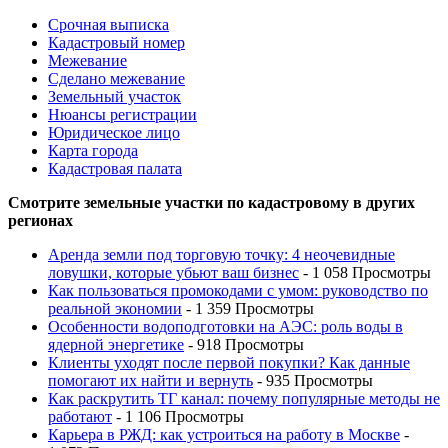
Срочная выписка
Кадастровый номер
Межевание
Сделано межевание
Земельный участок
Нюансы регистрации
Юридическое лицо
Карта города
Кадастровая палата
Смотрите земельные участки по кадастровому в других
регионах
Аренда земли под торговую точку: 4 неочевидные
ловушки, которые убьют ваш бизнес
- 1 058 Просмотры
Как пользоваться промокодами с умом: руководство по
реальной экономии
- 1 359 Просмотры
Особенности водоподготовки на АЭС: роль воды в
ядерной энергетике
- 918 Просмотры
Клиенты уходят после первой покупки? Как данные
помогают их найти и вернуть
- 935 Просмотры
Как раскрутить ТГ канал: почему популярные методы не
работают
- 1 106 Просмотры
Карьера в РЖД: как устроиться на работу в Москве
-