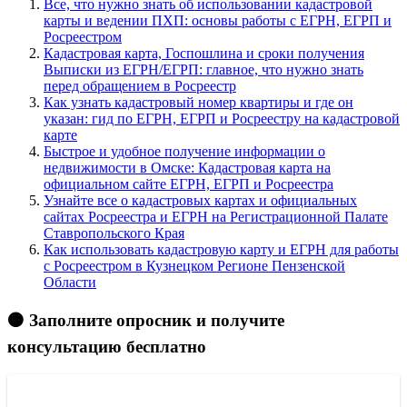
Все, что нужно знать об использовании кадастровой
карты и ведении ПХП: основы работы с ЕГРН, ЕГРП и
Росреестром
Кадастровая карта, Госпошлина и сроки получения
Выписки из ЕГРН/ЕГРП: главное, что нужно знать
перед обращением в Росреестр
Как узнать кадастровый номер квартиры и где он
указан: гид по ЕГРН, ЕГРП и Росреестру на кадастровой
карте
Быстрое и удобное получение информации о
недвижимости в Омске: Кадастровая карта на
официальном сайте ЕГРН, ЕГРП и Росреестра
Узнайте все о кадастровых картах и официальных
сайтах Росреестра и ЕГРН на Регистрационной Палате
Ставропольского Края
Как использовать кадастровую карту и ЕГРН для работы
с Росреестром в Кузнецком Регионе Пензенской
Области
🟠 Заполните опросник и получите
консультацию бесплатно