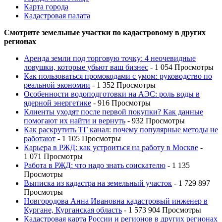
Карта города
Кадастровая палата
Смотрите земельные участки по кадастровому в других
регионах
Аренда земли под торговую точку: 4 неочевидные
ловушки, которые убьют ваш бизнес
- 1 054 Просмотры
Как пользоваться промокодами с умом: руководство по
реальной экономии
- 1 352 Просмотры
Особенности водоподготовки на АЭС: роль воды в
ядерной энергетике
- 916 Просмотры
Клиенты уходят после первой покупки? Как данные
помогают их найти и вернуть
- 932 Просмотры
Как раскрутить ТГ канал: почему популярные методы не
работают
- 1 105 Просмотры
Карьера в РЖД: как устроиться на работу в Москве
-
1 071 Просмотры
Работа в РЖД: что надо знать соискателю
- 1 135
Просмотры
Выписка из кадастра на земельный участок
- 1 729 897
Просмотры
Новгородова Анна Ивановна кадастровый инженер в
Кургане, Курганская область
- 1 573 904 Просмотры
Кадастровая карта России и регионов в других регионах